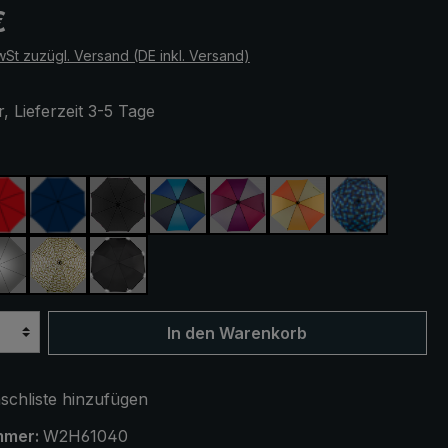
eis:
€
wSt zuzügl. Versand (DE inkl. Versand)
, Lieferzeit 3-5 Tage
ählen
rot
marineblau
schwarz
blau / grün
lila / rot / grau
orange / gelb
blau / grün 
range kariert
silber, UV-Schutz 50+
camouflage
schwarz, mit Reflektoren
In den Warenkorb
chliste hinzufügen
mmer:
W2H61040