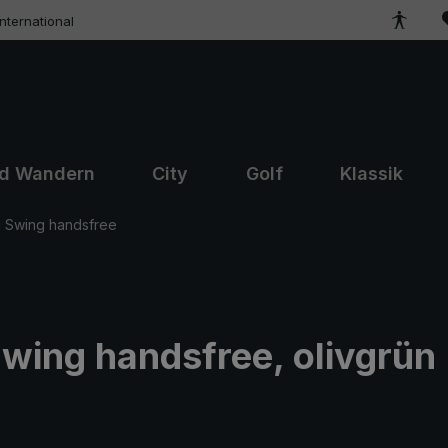
ternational
nd Wandern
City
Golf
Klassik
 Swing handsfree
wing handsfree, olivgrün