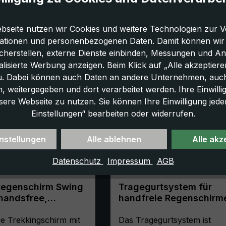
bseite nutzen wir Cookies und weitere Technologien zur V
ationen und personenbezogenen Daten. Damit können wir di
icherstellen, externe Dienste einbinden, Messungen und A
lisierte Werbung anzeigen. Beim Klick auf „Alle akzeptiere
u. Dabei können auch Daten an andere Unternehmen, auc
 weitergegeben und dort verarbeitet werden. Ihre Einwilligun
sere Webseite zu nutzen. Sie können Ihre Einwilligung jede
Einstellungen“ bearbeiten oder widerrufen.
nstellungen
Alle ablehnen
Alle akz
Datenschutz
Impressum
AGB
Regenschirm Swing
Tragegurtsystem für
handsfree,
handfreie Regenschirm
u
schwarz
ie Trekkingschirm mit
Das Tragegurtsystem ist