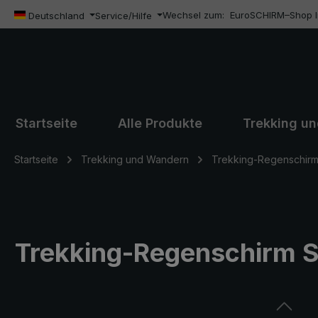
Wechsel zum:
EuroSCHIRM–Shop In
m Hauptinhalt springen
Zur Suche springen
Zur Hauptnavigation springen
Deutschland
Service/Hilfe
Startseite
Alle Produkte
Trekking u
Startseite
Trekking und Wandern
Trekking-Regenschirm
Trekking-Regenschirm S