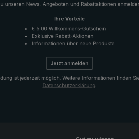
u unseren News, Angeboten und Rabattaktionen anmelde
stem - ganz einfach
Tragegurtsystems eingeklic
So bleiben beide Hände
je nach Wind- und Regenri
Ihre Vorteile
, frei um
positioniert. Der Schirmgriff
e zu halten, frei um
die Tasche des Hüftgurtes
€ 5,00 Willkommens-Gutschein
bedienen, oder auch
gesteckt, was für zusätzlic
Exklusive Rabatt-Aktionen
kamera zu verwenden.
Stabilität sorgt. Aufgenähte
Informationen über neue Produkte
Reflekoren an den
Schultertragegurten sorgen
Jetzt anmelden
eine bessere Sichtbarkeit.
ung ist jederzeit möglich. Weitere Informationen finden Si
Datenschutzerklärung
.