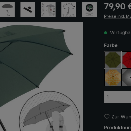
Regulärer Pr
79,90 
Preise inkl. M
Verfügbar
ausw
Farbe
olivgrün
gelb / o
Zur Wuns
Produktnu