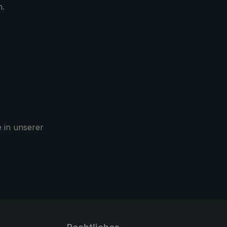
n.
kt und
chtung
 wird in
he
 für
e in unserer