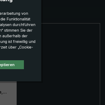
erarbeitung von
e Funktionalität
nalysen durchführen
n“ stimmen Sie der
h außerhalb der
g ist freiwillig und
rzeit über „Cookie-
eptieren
e,