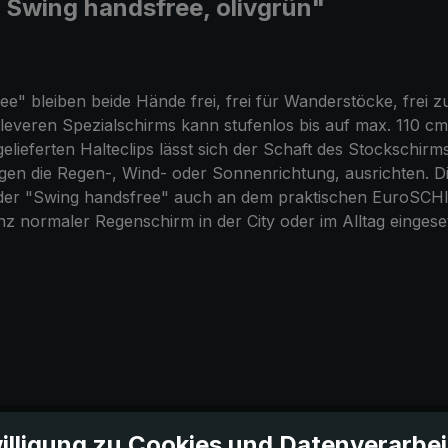
Swing handsfree, olivgrün"
" bleiben beide Hände frei, frei für Wanderstöcke, frei 
everen Spezialschirms kann stufenlos bis auf max. 110 cm v
gelieferten Halteclips lässt sich der Schaft des Stockschir
n die Regen-, Wind- oder Sonnenrichtung, ausrichten. Die e
nn der "Swing handsfree" auch an dem praktischen EuroS
z normaler Regenschirm in der City oder im Alltag eingese
illigung zu Cookies und Datenverarbe