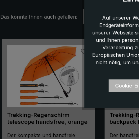
Das könnte Ihnen auch gefallen:
Auf unserer We
Endgeräteinform
unserer Webseite s
und Ihnen persona
Produktgalerie überspringen
Verarbeitung z
Europäischen Union,
nicht nötig, um un
Cookie-Ei
Trekking-Regenschirm
Trekking-
telescope handsfree, orange
backpack 
marinebla
Der kompakte und handfreie
Der handfre