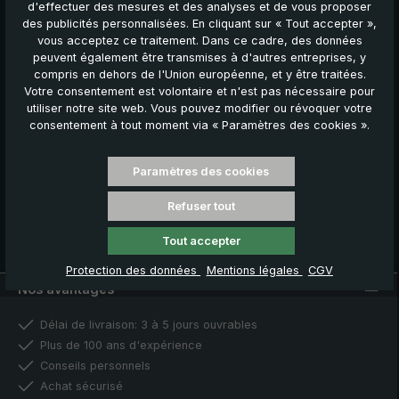
Sécurisez votre bon de réduction ainsi que de nombreux autres
d'effectuer des mesures et des analyses et de vous proposer
avantages en vous inscrivant dès maintenant pour recevoir nos
des publicités personnalisées. En cliquant sur « Tout accepter »,
actualités, offres et promotions.
vous acceptez ce traitement. Dans ce cadre, des données
peuvent également être transmises à d'autres entreprises, y
Vos avantages
compris en dehors de l'Union européenne, et y être traitées.
Votre consentement est volontaire et n'est pas nécessaire pour
€ 5,00 bon de bienvenue
utiliser notre site web. Vous pouvez modifier ou révoquer votre
Offres de réduction exclusives
consentement à tout moment via « Paramètres des cookies ».
Renseignements sur les nouveaux produits
Paramètres des cookies
Inscrivez-vous maintenant
Refuser tout
Vous pouvez vous désinscrire à tout moment. Pour plus
d'informations, consultez notre
déclaration de confidentialité
.
Tout accepter
Protection des données
Mentions légales
CGV
Nos avantages
Délai de livraison: 3 à 5 jours ouvrables
Plus de 100 ans d'expérience
Conseils personnels
Achat sécurisé