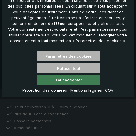
d'effectuer des mesures et des analyses et de vous proposer
avantages en vous inscrivant dès maintenant pour recevoir nos
des publicités personnalisées. En cliquant sur « Tout accepter »,
actualités, offres et promotions.
vous acceptez ce traitement. Dans ce cadre, des données
peuvent également être transmises à d'autres entreprises, y
Vos avantages
compris en dehors de l'Union européenne, et y être traitées.
€ 5,00 bon de bienvenue
Votre consentement est volontaire et n'est pas nécessaire pour
Offres de réduction exclusives
utiliser notre site web. Vous pouvez modifier ou révoquer votre
Renseignements sur les nouveaux produits
consentement à tout moment via « Paramètres des cookies ».
Inscrivez-vous maintenant
Paramètres des cookies
Refuser tout
Vous pouvez vous désinscrire à tout moment. Pour plus
d'informations, consultez notre
déclaration de confidentialité
.
Tout accepter
Protection des données
Mentions légales
CGV
Nos avantages
Délai de livraison: 3 à 5 jours ouvrables
Plus de 100 ans d'expérience
Conseils personnels
Achat sécurisé