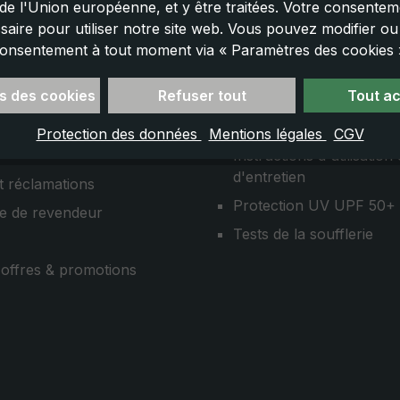
e l'Union européenne, et y être traitées. Votre consenteme
saire pour utiliser notre site web. Vous pouvez modifier o
onsentement à tout moment via « Paramètres des cookies 
Bon à savoir
s des cookies
Refuser tout
Tout a
n
Loi sur les batteries
Protection des données
Mentions légales
CGV
Instructions d'utilisation 
d'entretien
t réclamations
Protection UV UPF 50+
e de revendeur
Tests de la soufflerie
, offres & promotions