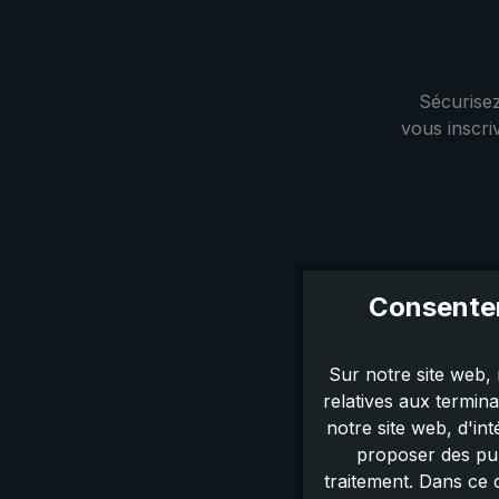
Sécurisez
vous inscri
Consentem
Sur notre site web, 
Vous pouvez
relatives aux termin
notre site web, d'in
proposer des pub
traitement. Dans ce 