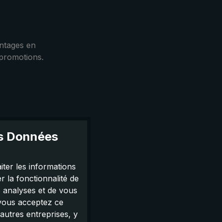
ntages en
 promotions.
es Données
iter les informations
s, consultez
 la fonctionnalité de
s analyses et de vous
 vous acceptez ce
autres entreprises, y