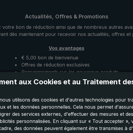
Actualités, Offres & Promotions
 votre bon de réduction ainsi que de nombreux autres ava
vant dès maintenant pour recevoir nos actualités, offres et
Vos avantages
€ 5,00 bon de bienvenue
Offres de réduction exclusives
Renseignements sur les nouveaux produits
ent aux Cookies et au Traitement d
Inscrivez-vous maintenant
nous utilisons des cookies et d'autres technologies pour tra
 vous désinscrire à tout moment. Pour plus d'information
aux et les données personnelles. Cela nous permet d'assurer
notre
déclaration de confidentialité
.
tégrer des services externes, d'effectuer des mesures et de
licités personnalisées. En cliquant sur « Tout accepter »,
cadre, des données peuvent également être transmises à d'