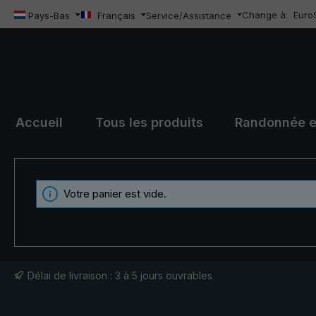
Change à:
Euro
Passer au contenu principal
Pays-Bas
Français
Service/Assistance
Accueil
Tous les produits
Randonnée e
Votre panier est vide.
Délai de livraison : 3 à 5 jours ouvrables