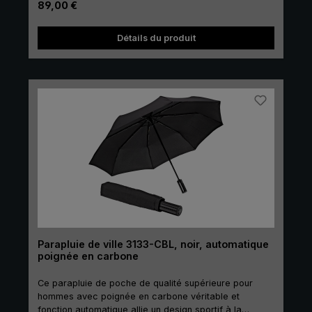
Prix régulier :
89,00 €
et solide en polyester est résistant aux gouttes et
sèche rapidement. Double couture entre les segments
Détails du produit
empêchant le tissu d’être arraché.
Parapluie de ville 3133-CBL, noir, automatique
poignée en carbone
Ce parapluie de poche de qualité supérieure pour
hommes avec poignée en carbone véritable et
fonction automatique allie un design sportif à la