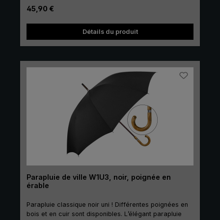
brillant en polyester fait perler les gouttes de pluie en
Prix régulier :
45,90 €
toute fiabilité et sèche rapidement. Classique et
intemporel pour la ville, les loisirs et le travail : Le
Détails du produit
parapluie Kompliment® pour femmes.
Parapluie de ville W1U3, noir, poignée en
érable
Parapluie classique noir uni ! Différentes poignées en
bois et en cuir sont disponibles. L’élégant parapluie