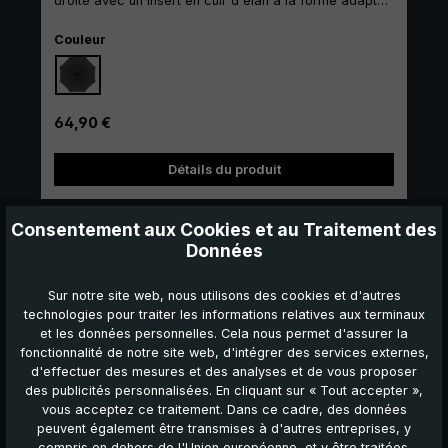
droite avec un insert en cuir d'élan à la forme adaptée
à celle de la main et une application en cuir d'élan sur
Sélectionnez
l'étui. Ses baleines en aluminium renforcé de fibres de
Couleur
verre sont très solides. Sa toile au diamètre agréable
de 94 cm est fabriquée dans un tissu en polyester
résistant. Grâce à sa fonction d'ouverture/de
fermeture automatique pratique, ce parapluie de
Prix régulier :
64,90 €
poche peut être ouvert et refermé en quelques
secondes. Une fois replié, ce parapluie a une
Détails du produit
longueur de 30 cm ce qui lui permet de se glisse
même dans un attache-case.
Consentement aux Cookies et au Traitement des
Données
Sur notre site web, nous utilisons des cookies et d'autres
technologies pour traiter les informations relatives aux terminaux
et les données personnelles. Cela nous permet d'assurer la
fonctionnalité de notre site web, d'intégrer des services externes,
d'effectuer des mesures et des analyses et de vous proposer
des publicités personnalisées. En cliquant sur « Tout accepter »,
vous acceptez ce traitement. Dans ce cadre, des données
peuvent également être transmises à d'autres entreprises, y
compris en dehors de l'Union européenne, et y être traitées.