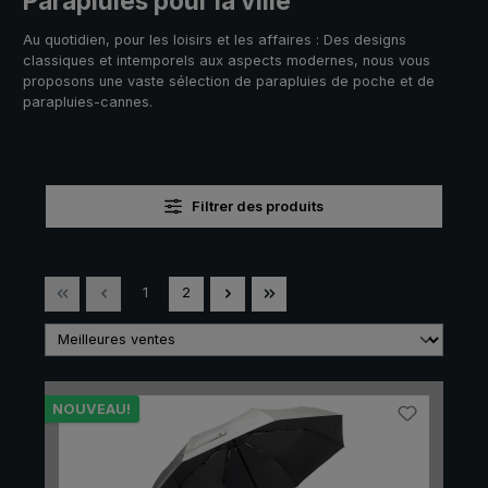
Parapluies pour la ville
Au quotidien, pour les loisirs et les affaires : Des designs
classiques et intemporels aux aspects modernes, nous vous
proposons une vaste sélection de parapluies de poche et de
parapluies-cannes.
Filtrer des produits
Page
Page
1
2
NOUVEAU!