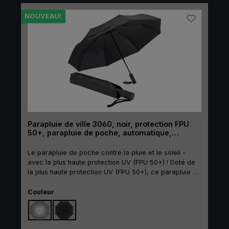
le même matériau que la toile. Par amour de
l'environnement - le parapluie durable 32P7 avec
NOUVEAU!
fonction automatique !
Parapluie de ville 3060, noir, protection FPU
50+, parapluie de poche, automatique,
poignée longue
Le parapluie de poche contre la pluie et le soleil -
avec la plus haute protection UV (FPU 50+) ! Doté de
la plus haute protection UV (FPU 50+), ce parapluie de
ville offre non seulement une protection optimale
Sélectionnez
contre la pluie, mais aussi contre les rayons UV nocifs
Couleur
. Cette haute protection UV est obtenue par un
revêtement opaque à l'intérieur de la toile, qui protège
des rayons directs du soleil. Autre avantage : La toile