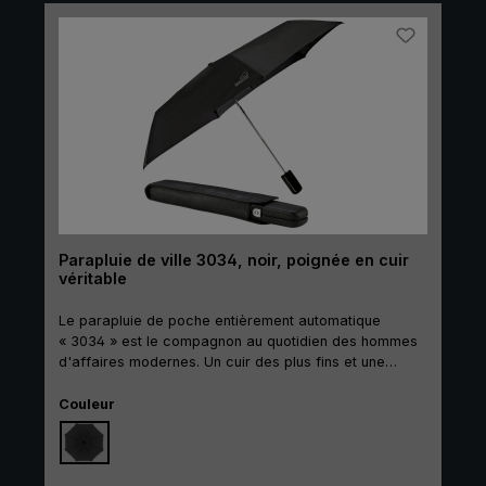
Parapluie de ville 3034, noir, poignée en cuir
véritable
Le parapluie de poche entièrement automatique
« 3034 » est le compagnon au quotidien des hommes
d'affaires modernes. Un cuir des plus fins et une
finition de qualité supérieure donnent à ce parapluie
Sélectionnez
classique une qualité et un design haut de gamme. Sa
Couleur
poignée en cuir véritable assortie à sa housse en cuir
véritable est très agréable au toucher. Les baleines en
aluminium renforcée de fibres de verre assurent une
stabilité fiable. Sa toile en tissu particulièrement léger