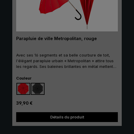
Parapluie de ville Metropolitan, rouge
Avec ses 16 segments et sa belle courbure de toit,
l'élégant parapluie urbain « Metropolitan » attire tous
les regards. Ses baleines brillantes en métal mettent
de plus l'accent sur le caractère hors du commun de
Sélectionnez
ce parapluie long. L'ouverture et la fermeture
Couleur
manuelles facilitent l'utilisation bouton-poussoir. De
plus, le parapluie canne City se distingue par sa toile
en tissu polyester mat de qualité supérieure. La
poignée à crochet ronde avec une surface mate est
Prix régulier :
39,90 €
confortable à tenir. Il est également fourni avec une
housse protectrice avec fermeture à glissière assortie
Détails du produit
à la couleur de la toile.