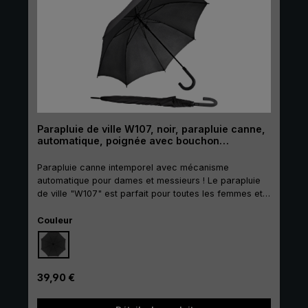
Parapluie de ville W107, noir, parapluie canne,
automatique, poignée avec bouchon
antidérapant
Parapluie canne intemporel avec mécanisme
automatique pour dames et messieurs ! Le parapluie
de ville "W107" est parfait pour toutes les femmes et
tous les hommes qui veulent être chics même par
Sélectionnez
mauvais temps. Son design classique en noir en fait un
Couleur
accessoire intemporel qui s'accorde aussi bien avec
des vêtements formels que décontractés. La belle
poignée à crochet rond en gris confère au parapluie
un aspect élégant. Le bouchon antidérapant à
Prix régulier :
39,90 €
l'extrémité de la poignée est également très pratique.
Il est ainsi facile de suspendre le parapluie à n'importe