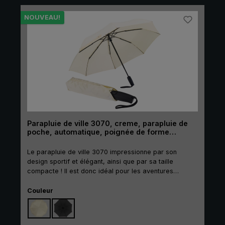
dotée d'une fermeture à pression en métal et
complète le design classique du parapluie canne. Le
NOUVEAU!
parapluie de ville W137 - le choix parfait pour tous
ceux qui attachent une grande importance aux
matériaux de haute qualité, un look élégant et la
durabilité.
Parapluie de ville 3070, creme, parapluie de
poche, automatique, poignée de forme
ergonomique
Le parapluie de ville 3070 impressionne par son
design sportif et élégant, ainsi que par sa taille
compacte ! Il est donc idéal pour les aventures
urbaines ou l' usage quotidien dans la vie
Sélectionnez
professionnelle. Le mécanisme d'ouverture/fermeture
Couleur
automatique intégré de ce parapluie de poche est très
facile à utiliser. Une simple pression sur le bouton
suffit pour ouvrir ou fermer le parapluie