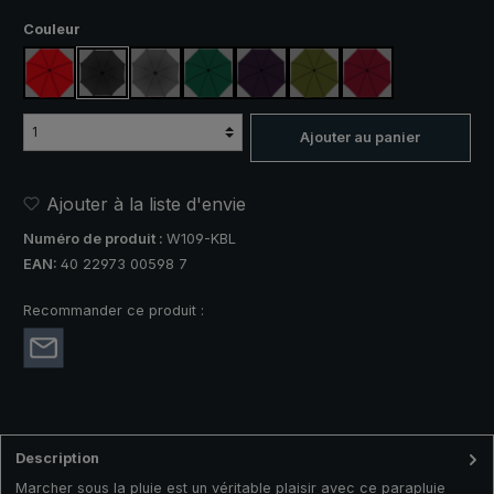
Sélectionnez
Couleur
rouge
noir
anthracite
vert foncé
violet
vert olive
rouge vin
Ajouter au panier
Ajouter à la liste d'envie
Numéro de produit :
W109-KBL
EAN:
40 22973 00598 7
Recommander ce produit :
Description
Marcher sous la pluie est un véritable plaisir avec ce parapluie