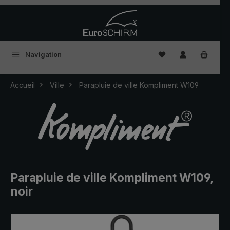
Passer au contenu principal
Vous avez 0 articles
Navigation
Accueil
Ville
Parapluie de ville Kompliment W109
Parapluie de ville Kompliment W109,
noir
Ignorer la galerie d'images