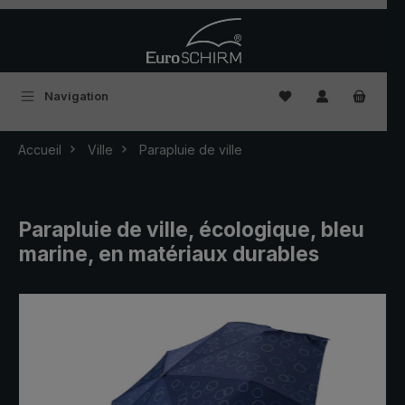
Passer au contenu principal
Vous avez 0 articles
Navigation
Accueil
Ville
Parapluie de ville
Parapluie de ville, écologique, bleu
marine, en matériaux durables
Ignorer la galerie d'images