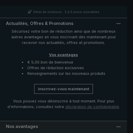
intégrée. Sa taille agréable permet même aux
personnes ayant de grandes mains de l'utiliser
confortablement. Avec le parapluie City 3060 avec FPU
Délai de livraison : 3 à 5 jours ouvrables
50+, vous êtes parfaitement équipé pour toutes les
conditions météorologiques, qu'il pleuve ou que le soleil
Actualités, Offres & Promotions
brille.
Sécurisez votre bon de réduction ainsi que de nombreux
autres avantages en vous inscrivant dès maintenant pour
recevoir nos actualités, offres et promotions.
Vos avantages
€ 5,00 bon de bienvenue
Offres de réduction exclusives
Renseignements sur les nouveaux produits
Inscrivez-vous maintenant
Vous pouvez vous désinscrire à tout moment. Pour plus
d'informations, consultez notre
déclaration de confidentialité
.
Nos avantages