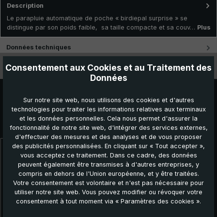
Description
Le parapluie automatique de poche « birdiepal surprise » se
distingue par son poids faible, sa taille compacte et sa couv…
Plus
Données techniques
Consentement aux Cookies et au Traitement des
Caractéristiques
Données
Sur notre site web, nous utilisons des cookies et d'autres
technologies pour traiter les informations relatives aux terminaux
et les données personnelles. Cela nous permet d'assurer la
Autres produits que vous pourriez aimer :
fonctionnalité de notre site web, d'intégrer des services externes,
d'effectuer des mesures et des analyses et de vous proposer
des publicités personnalisées. En cliquant sur « Tout accepter »,
Ignorer la galerie de produits
vous acceptez ce traitement. Dans ce cadre, des données
NOUVEAU!
peuvent également être transmises à d'autres entreprises, y
compris en dehors de l'Union européenne, et y être traitées.
Votre consentement est volontaire et n'est pas nécessaire pour
utiliser notre site web. Vous pouvez modifier ou révoquer votre
consentement à tout moment via « Paramètres des cookies ».