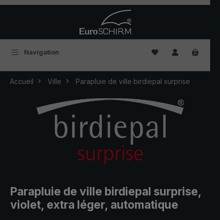
Passer au contenu principal
Vous avez 0 articles
Navigation
Accueil
Ville
Parapluie de ville birdiepal surprise
Parapluie de ville birdiepal surprise,
violet, extra léger, automatique