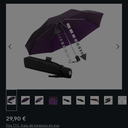
Ignorer la galerie d'images
Prix régulier :
29,90 €
Prix TTC, frais de livraison en sus