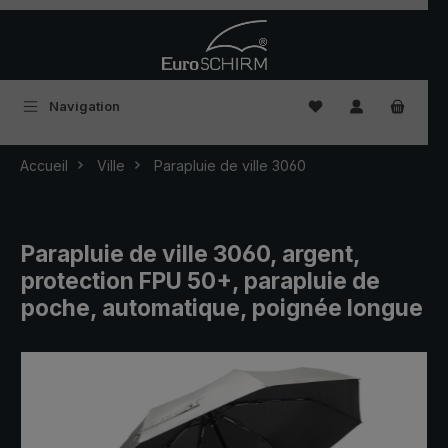
Passer au contenu principal
Vous avez 0 articles
Navigation
Accueil
Ville
Parapluie de ville 3060
Parapluie de ville 3060, argent,
protection FPU 50+, parapluie de
poche, automatique, poignée longue
Ignorer la galerie d'images