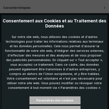
Caractéristiques
Consentement aux Cookies et au Traitement des
Données
Autres produits que vous pourriez aimer :
Sur notre site web, nous utilisons des cookies et d'autres
technologies pour traiter les informations relatives aux terminaux
et les données personnelles. Cela nous permet d'assurer la
fonctionnalité de notre site web, d'intégrer des services externes,
Ignorer la galerie de produits
d'effectuer des mesures et des analyses et de vous proposer
des publicités personnalisées. En cliquant sur « Tout accepter »,
vous acceptez ce traitement. Dans ce cadre, des données
peuvent également être transmises à d'autres entreprises, y
compris en dehors de l'Union européenne, et y être traitées.
Votre consentement est volontaire et n'est pas nécessaire pour
utiliser notre site web. Vous pouvez modifier ou révoquer votre
consentement à tout moment via « Paramètres des cookies ».
Paramètres des cookies
Parapluie de ville 3020, noir, parapluie de