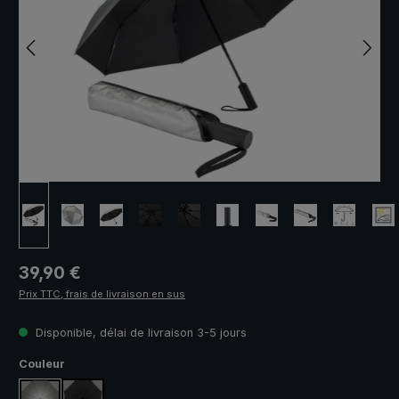
Prix régulier :
39,90 €
Prix TTC, frais de livraison en sus
Disponible, délai de livraison 3-5 jours
Sélectionnez
Couleur