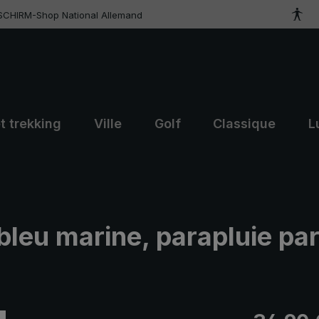
SCHIRM-Shop National Allemand
t trekking
Ville
Golf
Classique
L
 bleu marine, parapluie pa
Prix régulier