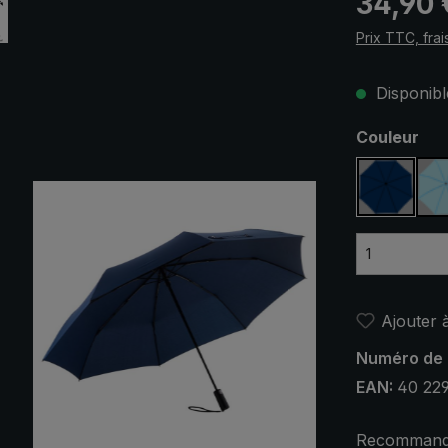
34,90 
Prix TTC, frai
Disponible
Sélectionn
Couleur
bleu ma
Ajouter à
Numéro de 
EAN:
40 22
Recommande