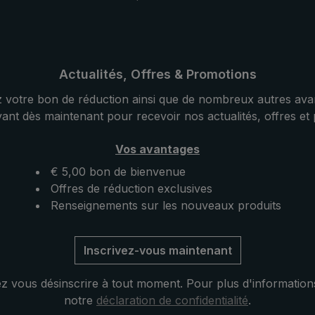
uvre et se referme
fermeture automatique, ce
 main en appuyant sur
parapluie de ville s'ouvre et
a poignée droite en
referme tout simplement en
ec dragonne est d'une
appuyant sur un bouton. G
porelle. Une fois
son faible poids, le paraplui
Actualités, Offres & Promotions
sée, le parapluie se
très facile à tenir en main. I
 votre bon de réduction ainsi que de nombreux autres ava
sa housse de
ainsi être porté confortabl
vant dès maintenant pour recevoir nos actualités, offres et
ratique.
pendant une longue période
Vos avantages
€ 5,00 bon de bienvenue
Offres de réduction exclusives
Renseignements sur les nouveaux produits
Inscrivez-vous maintenant
 vous désinscrire à tout moment. Pour plus d'information
notre
déclaration de confidentialité
.