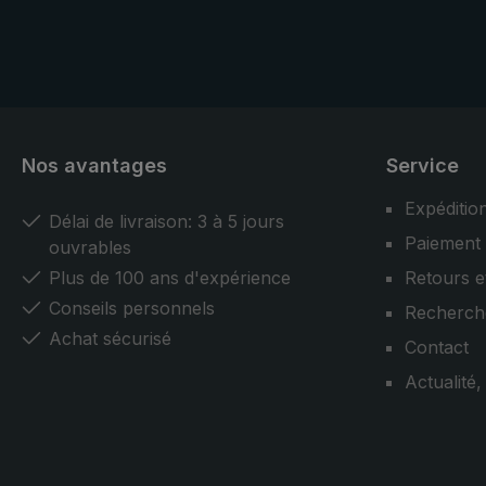
météorologiques, qu'il pleuve ou
que le soleil brille.
Nos avantages
Service
Expéditio
Délai de livraison: 3 à 5 jours
Paiement
ouvrables
Plus de 100 ans d'expérience
Retours e
Conseils personnels
Recherch
Achat sécurisé
Contact
Actualité