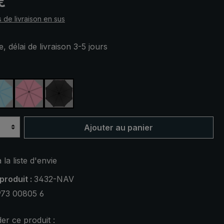
€
s de livraison en sus
, délai de livraison 3-5 jours
ez
rine
bleu clair
rose
noir
Ajouter au panier
 la liste d'envie
produit :
3432-NAV
973 00805 6
r ce produit :