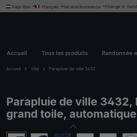
Change à:
Euro
sser au contenu principal
Passer à la recherche
Passer à la navigation principale
Pays-Bas
Français
Service/Assistance
Accueil
Tous les produits
Randonnée e
Accueil
Ville
Parapluie de ville 3432
Parapluie de ville 3432,
grand toile, automatique
Ignorer la galerie d'images