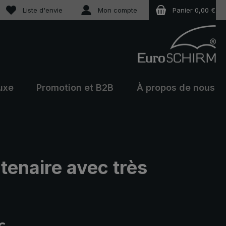
Vous avez 0 articles dans votre liste de souhaits
Liste d'envie
Mon compte
Panier
0,00 €
uxe
Promotion et B2B
À propos de nous
rtenaire avec très
 :