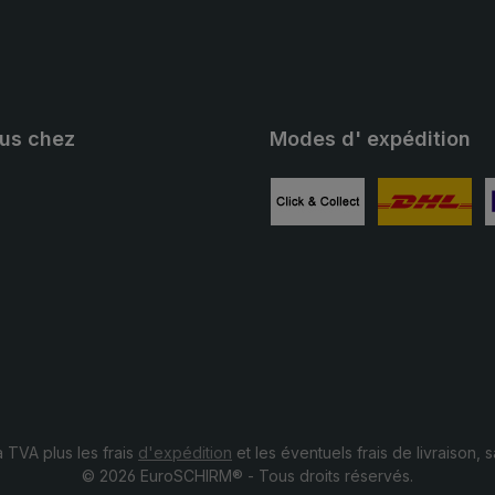
ous chez
Modes d' expédition
ube
Image personnalisée 1
Image personn
I
a TVA plus les frais
d'expédition
et les éventuels frais de livraison, s
© 2026 EuroSCHIRM® - Tous droits réservés.