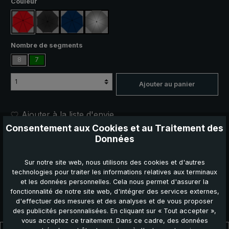
Sélectionnez
Couleur
rouge
noir
bleu marine
argent, protection UV 50+
Sélectionnez
Nombre de segments
8
7
Ajouter au panier
Ajouter à la liste d'envie
Consentement aux Cookies et au Traitement des
Numéro de produit :
5019-RED
Données
EAN:
40 22973 00982 4
Sur notre site web, nous utilisons des cookies et d'autres
Recommander ce produit :
technologies pour traiter les informations relatives aux terminaux
et les données personnelles. Cela nous permet d'assurer la
fonctionnalité de notre site web, d'intégrer des services externes,
d'effectuer des mesures et des analyses et de vous proposer
des publicités personnalisées. En cliquant sur « Tout accepter »,
vous acceptez ce traitement. Dans ce cadre, des données