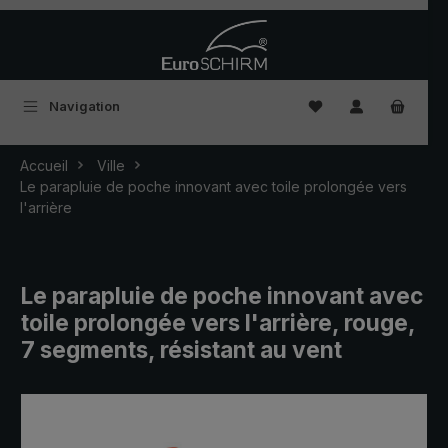
Passer au contenu principal
Vous avez 0 articles
Navigation
Accueil
Ville
Le parapluie de poche innovant avec toile prolongée vers
l'arrière
Le parapluie de poche innovant avec
toile prolongée vers l'arrière, rouge,
7 segments, résistant au vent
Ignorer la galerie d'images