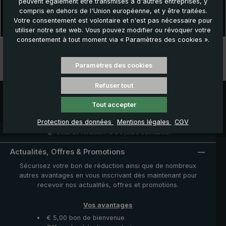
peuvent également être transmises à d'autres entreprises, y
Description
compris en dehors de l'Union européenne, et y être traitées.
Une protection optimale contre la pluie grâce à une toile prolongée
Votre consentement est volontaire et n'est pas nécessaire pour
!Le parapluie City 5019 unique en son genre surprend p…
Plus
utiliser notre site web. Vous pouvez modifier ou révoquer votre
consentement à tout moment via « Paramètres des cookies ».
Données techniques
Paramètres des cookies
Caractéristiques
Refuser tout
Tout accepter
Protection des données
Mentions légales
CGV
Délai de livraison : 3 à 5 jours ouvrables
Actualités, Offres & Promotions
Sécurisez votre bon de réduction ainsi que de nombreux
autres avantages en vous inscrivant dès maintenant pour
recevoir nos actualités, offres et promotions.
Vos avantages
€ 5,00 bon de bienvenue