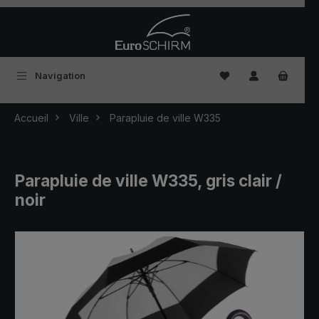
Passer au contenu principal
Vous avez 0 articles
Navigation
Accueil
Ville
Parapluie de ville W335
Parapluie de ville W335, gris clair /
noir
Ignorer la galerie d'images