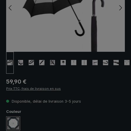
Prix régulier :
59,90 €
Prix TTC, frais de livraison en sus
Disponible, délai de livraison 3-5 jours
Sélectionnez
Couleur
gris clair / noir