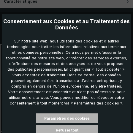
Caractéristiques
Consentement aux Cookies et au Traitement des
Données
Autres produits que vous pourriez aimer :
Sur notre site web, nous utilisons des cookies et d'autres
technologies pour traiter les informations relatives aux terminaux
et les données personnelles. Cela nous permet d'assurer la
Ignorer la galerie de produits
fonctionnalité de notre site web, d'intégrer des services externes,
NOUVEAU!
d'effectuer des mesures et des analyses et de vous proposer
des publicités personnalisées. En cliquant sur « Tout accepter »,
vous acceptez ce traitement. Dans ce cadre, des données
peuvent également être transmises à d'autres entreprises, y
compris en dehors de l'Union européenne, et y être traitées.
Votre consentement est volontaire et n'est pas nécessaire pour
utiliser notre site web. Vous pouvez modifier ou révoquer votre
consentement à tout moment via « Paramètres des cookies ».
Paramètres des cookies
Parapluie de ville carbon W137, noir, parapluie
partenaire, automatique, tige en carbone,
Refuser tout