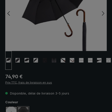
Prix régulier :
74,90 €
Prix TTC, frais de livraison en sus
Disponible, délai de livraison 3-5 jours
Sélectionnez
Couleur