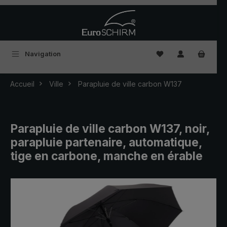
Passer au contenu principal
Vous avez 0 articles
Navigation
Accueil
Ville
Parapluie de ville carbon W137
Parapluie de ville carbon W137, noir,
parapluie partenaire, automatique,
tige en carbone, manche en érable
Ignorer la galerie d'images