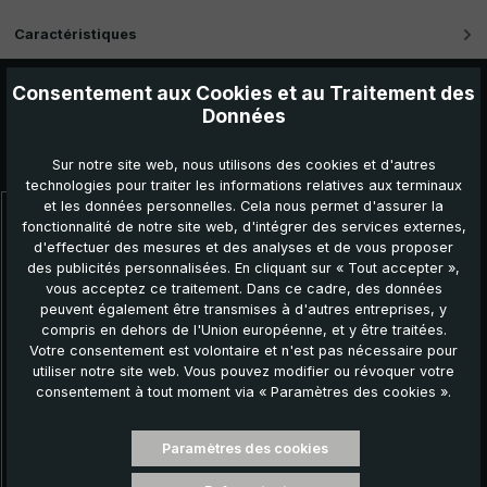
Caractéristiques
Consentement aux Cookies et au Traitement des
Données
Autres produits que vous pourriez aimer :
Sur notre site web, nous utilisons des cookies et d'autres
technologies pour traiter les informations relatives aux terminaux
et les données personnelles. Cela nous permet d'assurer la
fonctionnalité de notre site web, d'intégrer des services externes,
Ignorer la galerie de produits
N
d'effectuer des mesures et des analyses et de vous proposer
des publicités personnalisées. En cliquant sur « Tout accepter »,
vous acceptez ce traitement. Dans ce cadre, des données
peuvent également être transmises à d'autres entreprises, y
compris en dehors de l'Union européenne, et y être traitées.
Votre consentement est volontaire et n'est pas nécessaire pour
utiliser notre site web. Vous pouvez modifier ou révoquer votre
consentement à tout moment via « Paramètres des cookies ».
Paramètres des cookies
Parapluie de ville W1U3, noir, poignée en érable