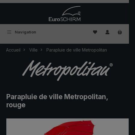
Passer au contenu principal
Vous avez 0 articles
Navigation
Accueil
Ville
Parapluie de ville Metropolitan
Parapluie de ville Metropolitan,
rouge
Ignorer la galerie d'images