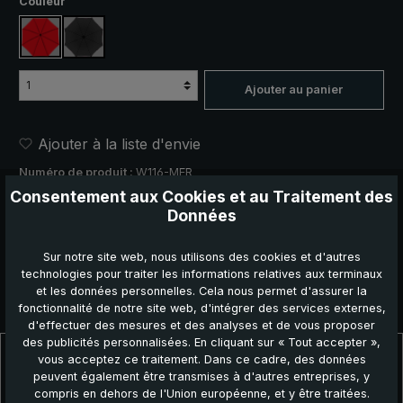
Sélectionnez
Couleur
rouge
noir
Ajouter au panier
Ajouter à la liste d'envie
Numéro de produit :
W116-MER
EAN:
40 22973 00700 4
Consentement aux Cookies et au Traitement des
Données
Recommander ce produit :
Sur notre site web, nous utilisons des cookies et d'autres
technologies pour traiter les informations relatives aux terminaux
et les données personnelles. Cela nous permet d'assurer la
fonctionnalité de notre site web, d'intégrer des services externes,
d'effectuer des mesures et des analyses et de vous proposer
des publicités personnalisées. En cliquant sur « Tout accepter »,
Description
vous acceptez ce traitement. Dans ce cadre, des données
Avec ses 16 segments et sa belle courbure de toit, l'élégant
peuvent également être transmises à d'autres entreprises, y
parapluie urbain « Metropolitan » attire tous les reg…
Plus
compris en dehors de l'Union européenne, et y être traitées.