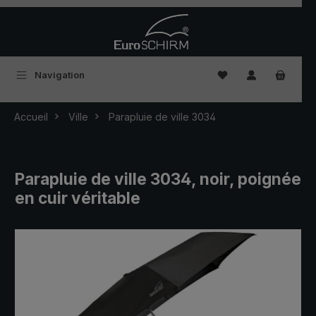
Passer au contenu principal
Vous avez 0 articles
Navigation
Accueil
Ville
Parapluie de ville 3034
Parapluie de ville 3034, noir, poignée
en cuir véritable
Ignorer la galerie d'images