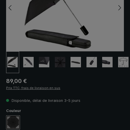
Prix régulier :
89,00 €
Prix TTC, frais de livraison en sus
Disponible, délai de livraison 3-5 jours
Sélectionnez
Couleur
noir