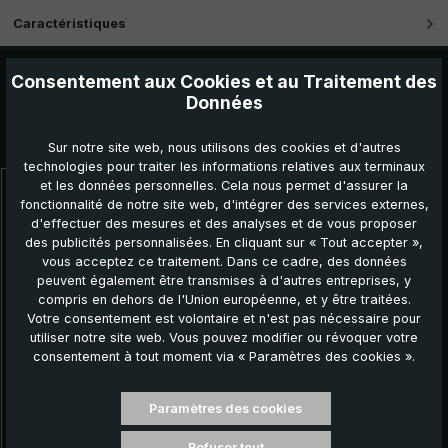
Caractéristiques
Consentement aux Cookies et au Traitement des
Données
Autres produits que vous pourriez aimer :
Sur notre site web, nous utilisons des cookies et d'autres
technologies pour traiter les informations relatives aux terminaux
et les données personnelles. Cela nous permet d'assurer la
Ignorer la galerie de produits
fonctionnalité de notre site web, d'intégrer des services externes,
d'effectuer des mesures et des analyses et de vous proposer
des publicités personnalisées. En cliquant sur « Tout accepter »,
vous acceptez ce traitement. Dans ce cadre, des données
peuvent également être transmises à d'autres entreprises, y
compris en dehors de l'Union européenne, et y être traitées.
Votre consentement est volontaire et n'est pas nécessaire pour
utiliser notre site web. Vous pouvez modifier ou révoquer votre
consentement à tout moment via « Paramètres des cookies ».
Paramètres des cookies
Parapluie de ville One for All, noir
Refuser tout