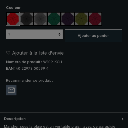
Sélectionnez
Couleur
rouge
noir
anthracite
vert foncé
violet
vert olive
rouge vin
Ajouter au panier
Ajouter à la liste d'envie
Numéro de produit :
W109-KCH
EAN:
40 22973 00599 4
Recommander ce produit :
Description
Marcher sous la pluie est un véritable plaisir avec ce parapluie