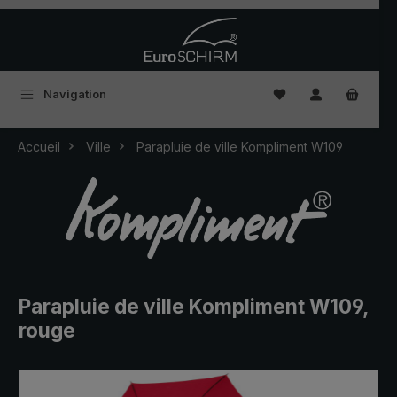
Passer au contenu principal
Vous avez 0 articles
Navigation
Accueil
Ville
Parapluie de ville Kompliment W109
Parapluie de ville Kompliment W109,
rouge
Ignorer la galerie d'images