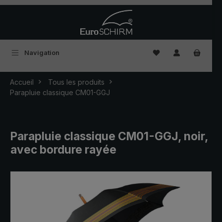
Passer au contenu principal
Vous avez 0 articles
Navigation
Accueil
Tous les produits
Parapluie classique CM01-GGJ
Parapluie classique CM01-GGJ, noir,
avec bordure rayée
Ignorer la galerie d'images