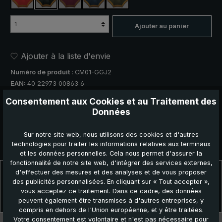
rouge, avec bordure rayée
noir, avec bordure rayée
rouge bordeaux, avec bordure rayée
bleu marine, avec bordure rayée
vert olive, avec bordure rayée
Ajouter au panier
Ajouter à la liste d'envie
Numéro de produit :
CM01-GGJ2
EAN:
40 22973 00863 6
Consentement aux Cookies et au Traitement des
Recommander ce produit :
Données
Sur notre site web, nous utilisons des cookies et d'autres
technologies pour traiter les informations relatives aux terminaux
et les données personnelles. Cela nous permet d'assurer la
fonctionnalité de notre site web, d'intégrer des services externes,
Description
d'effectuer des mesures et des analyses et de vous proposer
des publicités personnalisées. En cliquant sur « Tout accepter »,
Pour hommes avec une bande décorative. Mât en bois de hêtre,
vous acceptez ce traitement. Dans ce cadre, des données
poignée en genêt avec base à racines.Ce parapluie canne « CM01-
peuvent également être transmises à d'autres entreprises, y
…
Plus
compris en dehors de l'Union européenne, et y être traitées.
Votre consentement est volontaire et n'est pas nécessaire pour