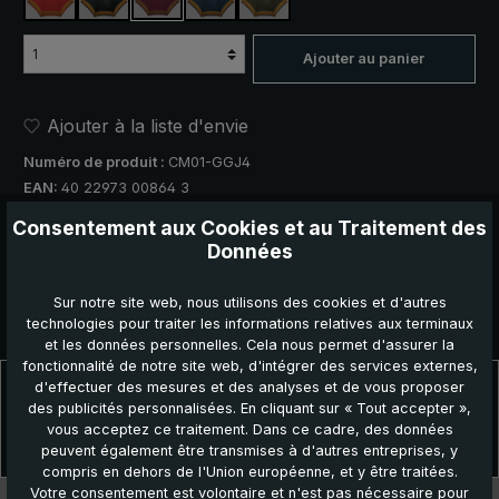
rouge, avec bordure rayée
noir, avec bordure rayée
rouge bordeaux, avec bordure rayée
bleu marine, avec bordure rayée
vert olive, avec bordure rayée
Ajouter au panier
Ajouter à la liste d'envie
Numéro de produit :
CM01-GGJ4
EAN:
40 22973 00864 3
Consentement aux Cookies et au Traitement des
Recommander ce produit :
Données
Sur notre site web, nous utilisons des cookies et d'autres
technologies pour traiter les informations relatives aux terminaux
et les données personnelles. Cela nous permet d'assurer la
fonctionnalité de notre site web, d'intégrer des services externes,
Description
d'effectuer des mesures et des analyses et de vous proposer
des publicités personnalisées. En cliquant sur « Tout accepter »,
Pour hommes avec une bande décorative. Mât en bois de hêtre,
vous acceptez ce traitement. Dans ce cadre, des données
poignée en genêt avec base à racines.Ce parapluie canne « CM01-
peuvent également être transmises à d'autres entreprises, y
…
Plus
compris en dehors de l'Union européenne, et y être traitées.
Votre consentement est volontaire et n'est pas nécessaire pour