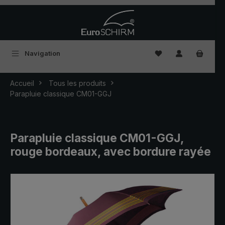
Passer au contenu principal
Vous avez 0 articles
Navigation
Accueil
Tous les produits
Parapluie classique CM01-GGJ
Parapluie classique CM01-GGJ,
rouge bordeaux, avec bordure rayée
Ignorer la galerie d'images