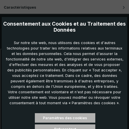
Caractéristiques
Consentement aux Cookies et au Traitement des
Données
Autres produits que vous pourriez aimer :
Sur notre site web, nous utilisons des cookies et d'autres
technologies pour traiter les informations relatives aux terminaux
et les données personnelles. Cela nous permet d'assurer la
Ignorer la galerie de produits
fonctionnalité de notre site web, d'intégrer des services externes,
d'effectuer des mesures et des analyses et de vous proposer
des publicités personnalisées. En cliquant sur « Tout accepter »,
vous acceptez ce traitement. Dans ce cadre, des données
peuvent également être transmises à d'autres entreprises, y
compris en dehors de l'Union européenne, et y être traitées.
Votre consentement est volontaire et n'est pas nécessaire pour
utiliser notre site web. Vous pouvez modifier ou révoquer votre
consentement à tout moment via « Paramètres des cookies ».
Paramètres des cookies
Parapluie classique CM01-EEJ, bleu / rouge /