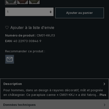
bleu / vert olive rayé
brun / bleu rayé
vert olive / bleu rayé
Ajouter au panier
Ajouter à la liste d'envie
Numéro de produit :
CM01-KKJ13
EAN:
40 22973 00846 9
Recommander ce produit :
Description
Pour hommes, dans un design à rayures décoratif, mât et poignée
en châtaignier. Ce parapluie canne « CM01-KKJ » a été fabriq…
Plus
Données techniques