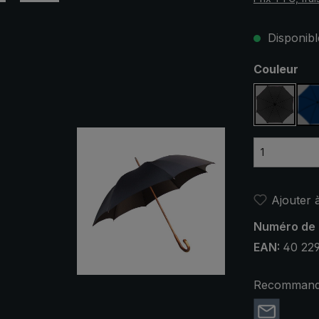
Disponible
Sélectionn
Couleur
noir
Ajouter à
Numéro de 
EAN:
40 22
Recommande