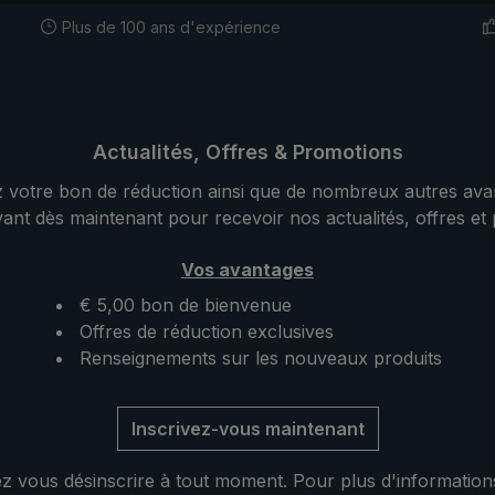
upérieure dans un
Plus de 100 ans d'expérience
atif rayée avec une
le. Le bois de hêtre
utilisé pour le mât et le
ce qui confère au
 stabilité particulière.
Actualités, Offres & Promotions
courbée à bout rond
 votre bon de réduction ainsi que de nombreux autres ava
alacca est
vant dès maintenant pour recevoir nos actualités, offres et
t légère et sa forme à
sse et naturelle est
Vos avantages
ment bien adaptée à
main. De plus, son
€ 5,00 bon de bienvenue
ique est souligné par
Offres de réduction exclusives
 de fermeture avec un
Renseignements sur les nouveaux produits
cre véritable. La
ie protège le
Inscrivez-vous maintenant
rès le séchage et
 modèle classique. Des
 vous désinscrire à tout moment. Pour plus d'information
oisis, ainsi que des