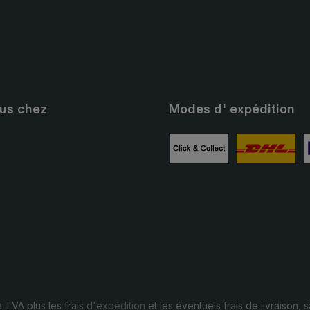
ous chez
Modes d' expédition
ube
Image personnalisée 1
Image personn
I
a TVA plus les frais
d'expédition
et les éventuels frais de livraison, s