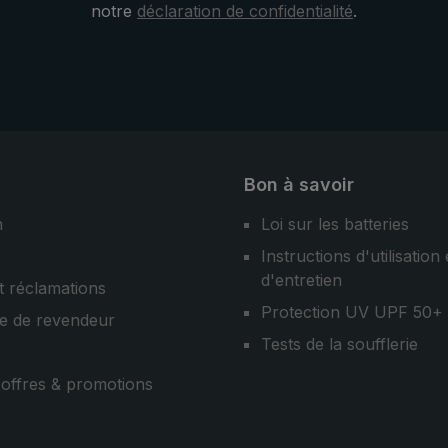
notre
déclaration de confidentialité
.
e parapluies
els expérimentés
 une qualité maximale
t l'importance de
Bon à savoir
n
Loi sur les batteries
Instructions d'utilisation 
d'entretien
t réclamations
Protection UV UPF 50+
e de revendeur
Tests de la soufflerie
, offres & promotions