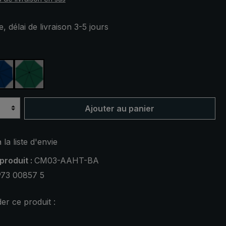
, délai de livraison 3-5 jours
ez
bleu marine
vert foncé
Ajouter au panier
 la liste d'envie
produit :
CM03-AAHT-BA
973 00857 5
r ce produit :