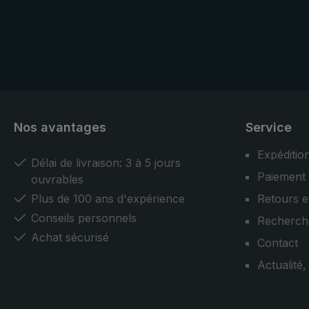
nacre véritable. Des matériaux
fabricants d
choisis, ainsi que des fabricants de
professionn
parapluies professionnels
garantissent
expérimentés garantissent une
et confirmen
qualité maximale et confirment
l'artisanat.
l'importance de l'artisanat.
Nos avantages
Service
Expéditio
Délai de livraison: 3 à 5 jours
Paiement
ouvrables
Plus de 100 ans d'expérience
Retours e
Conseils personnels
Recherch
Achat sécurisé
Contact
Actualité