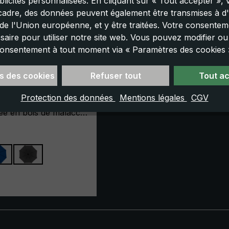
licités personnalisées. En cliquant sur « Tout accepter »,
cadre, des données peuvent également être transmises à d'
e l'Union européenne, et y être traitées. Votre consenteme
saire pour utiliser notre site web. Vous pouvez modifier o
onsentement à tout moment via « Paramètres des cookies 
classique CM01-
 marine
s des cookies
Refuser tout
Tout a
 hommes disponible
Protection des données
Mentions légales
CGV
ntes couleurs. Mât en
ée en bois de malacca
uie canne « CM01-
ez
fabriqué à la main
 grand soin en
n avec notre
 partenaire. Ce
 :
 distingue par ses
qualité en métal et son
l. Sa toile est
n polyamide européen