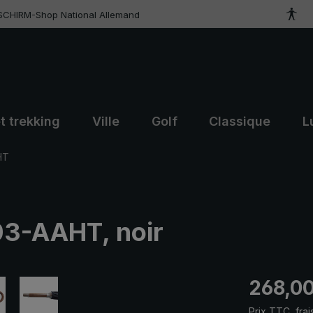
SCHIRM-Shop National Allemand
t trekking
Ville
Golf
Classique
L
HT
03-AAHT, noir
Prix régulier
268,00
Prix TTC, frai