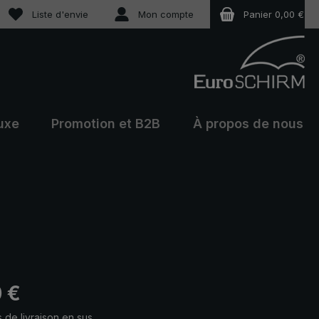
Vous avez 0 articles dans votre liste de souhaits
Liste d'envie
Mon compte
Panier
0,00 €
uxe
Promotion et B2B
À propos de nous
 :
 €
s de livraison en sus