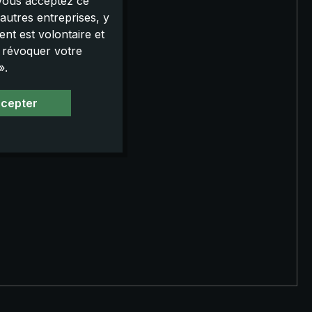
 vous acceptez ce
autres entreprises, y
nt est volontaire et
u révoquer votre
».
ccepter