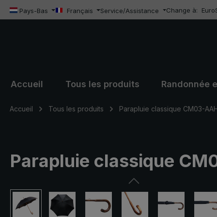
Change à:
Euro
sser au contenu principal
Passer à la recherche
Passer à la navigation principale
Pays-Bas
Français
Service/Assistance
Accueil
Tous les produits
Randonnée e
Accueil
Tous les produits
Parapluie classique CM03-AA
Parapluie classique CM
Ignorer la galerie d'images