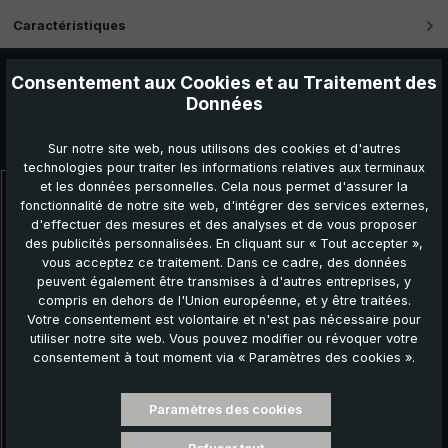
Caractéristiques
Consentement aux Cookies et au Traitement des
Données
Autres produits que vous pourriez aimer :
Sur notre site web, nous utilisons des cookies et d'autres
technologies pour traiter les informations relatives aux terminaux
et les données personnelles. Cela nous permet d'assurer la
Ignorer la galerie de produits
fonctionnalité de notre site web, d'intégrer des services externes,
d'effectuer des mesures et des analyses et de vous proposer
des publicités personnalisées. En cliquant sur « Tout accepter »,
vous acceptez ce traitement. Dans ce cadre, des données
peuvent également être transmises à d'autres entreprises, y
compris en dehors de l'Union européenne, et y être traitées.
Votre consentement est volontaire et n'est pas nécessaire pour
utiliser notre site web. Vous pouvez modifier ou révoquer votre
consentement à tout moment via « Paramètres des cookies ».
Paramètres des cookies
Parapluie classique CM05-BL45T-BA, noir