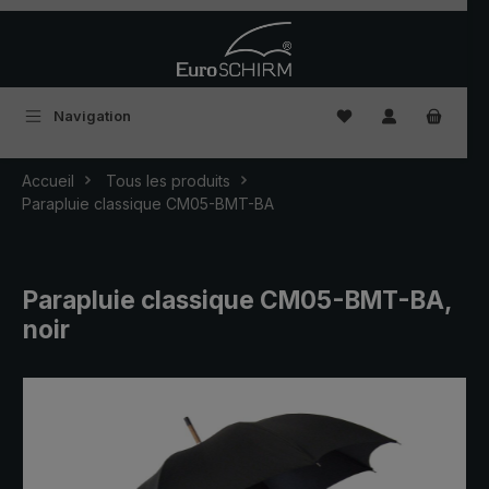
Passer au contenu principal
Vous avez 0 articles
Navigation
Accueil
Tous les produits
Parapluie classique CM05-BMT-BA
Parapluie classique CM05-BMT-BA,
noir
Ignorer la galerie d'images