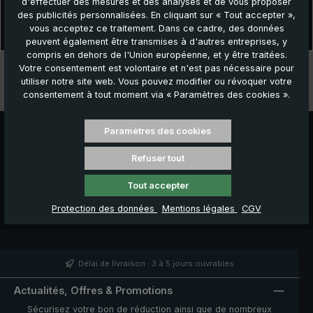
d'effectuer des mesures et des analyses et de vous proposer
Description
des publicités personnalisées. En cliquant sur « Tout accepter »,
Protection élégante contre la pluie par temps humide ! Le « birdiepal
vous acceptez ce traitement. Dans ce cadre, des données
classic » est le modèle classique parmi les…
Plus
peuvent également être transmises à d'autres entreprises, y
compris en dehors de l'Union européenne, et y être traitées.
Données techniques
Votre consentement est volontaire et n'est pas nécessaire pour
utiliser notre site web. Vous pouvez modifier ou révoquer votre
consentement à tout moment via « Paramètres des cookies ».
Caractéristiques
Paramètres des cookies
Refuser tout
Tout accepter
Protection des données
Mentions légales
CGV
Délai de livraison : 3 à 5 jours ouvrables
Actualités, Offres & Promotions
Sécurisez votre bon de réduction ainsi que de nombreux