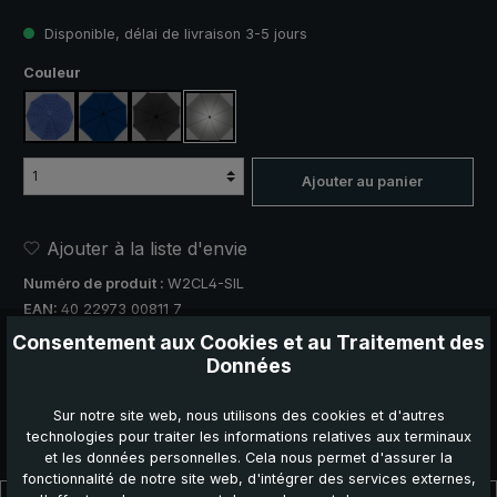
Disponible, délai de livraison 3-5 jours
Sélectionnez
Couleur
bleu, à carreaux
bleu marine
noir
argent, protection UV 50+
Ajouter au panier
Ajouter à la liste d'envie
Numéro de produit :
W2CL4-SIL
EAN:
40 22973 00811 7
Consentement aux Cookies et au Traitement des
Recommander ce produit :
Données
Sur notre site web, nous utilisons des cookies et d'autres
technologies pour traiter les informations relatives aux terminaux
et les données personnelles. Cela nous permet d'assurer la
fonctionnalité de notre site web, d'intégrer des services externes,