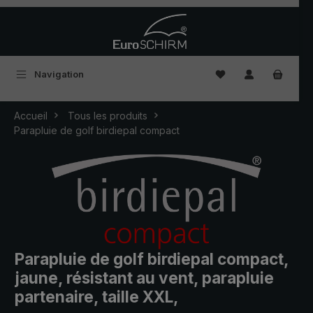
Passer au contenu principal
Vous avez 0 articles
Navigation
Accueil
Tous les produits
Parapluie de golf birdiepal compact
Parapluie de golf birdiepal compact,
jaune, résistant au vent, parapluie
partenaire, taille XXL,