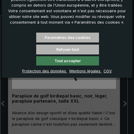
compris en dehors de l'Union européenne, et y être traitées.
Autres produits que vous pourriez aimer :
Votre consentement est volontaire et n'est pas nécessaire pour
utiliser notre site web. Vous pouvez modifier ou révoquer votre
consentement à tout moment via « Paramètres des cookies ».
Ignorer la galerie de produits
Paramètres des cookies
Refuser tout
Tout accepter
Protection des données
Mentions légales
CGV
Parapluie de golf birdiepal basic, noir, léger,
parapluie partenaire, taille XXL
Alliance d’un design sportif et d’une qualité fiable ! C'est
le parapluie de golf classique « birdiepal basic ». Ce
parapluie canne n'est toutefois pas seulement destiné à
parfaitement protéger le golfeur et son équipement de