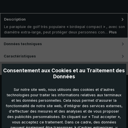
Description
Le parapluie de golf très populaire « birdiepal compact » , avec son
diamètre extra-large, peut protéger deux personnes con…
Plus
Données techniques
Caractéristiques
Vidéos
Consentement aux Cookies et au Traitement des
Données
Sur notre site web, nous utilisons des cookies et d'autres
technologies pour traiter les informations relatives aux terminaux
et les données personnelles. Cela nous permet d'assurer la
fonctionnalité de notre site web, d'intégrer des services externes,
d'effectuer des mesures et des analyses et de vous proposer
des publicités personnalisées. En cliquant sur « Tout accepter »,
vous acceptez ce traitement. Dans ce cadre, des données
peuvent également être transmises à d'autres entreprises, y