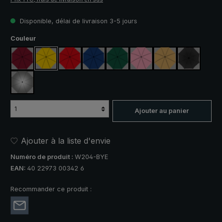
Disponible, délai de livraison 3-5 jours
Sélectionnez
Couleur
rouge vin
jaune
rouge
bleu royal
vert foncé
rose
beige
noir
argent, protection UV 50+
Ajouter au panier
Ajouter à la liste d'envie
Numéro de produit :
W204-BYE
EAN:
40 22973 00342 6
Recommander ce produit :