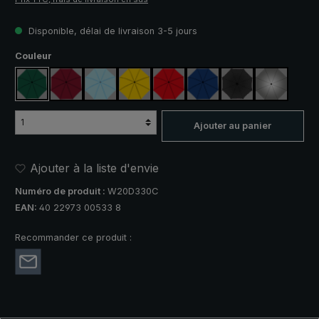
Disponible, délai de livraison 3-5 jours
Sélectionnez
Couleur
vert foncé
rouge vin
bleu clair
jaune
rouge
bleu royal
noir
argent, pr
Ajouter au panier
Ajouter à la liste d'envie
Numéro de produit :
W20D330C
EAN:
40 22973 00533 8
Recommander ce produit :