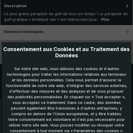
Description
Le plus grand parapluie de golf de tous les temps ! Le parapluie de
golf pratique « birdiepal rain » est intéressant pour…
Plus
Données techniques
Caractéristiques
Consentement aux Cookies et au Traitement des
Données
Vidéos
Sur notre site web, nous utilisons des cookies et d'autres
technologies pour traiter les informations relatives aux terminaux
et les données personnelles. Cela nous permet d'assurer la
fonctionnalité de notre site web, d'intégrer des services externes,
Autres produits que vous pourriez aimer :
d'effectuer des mesures et des analyses et de vous proposer
des publicités personnalisées. En cliquant sur « Tout accepter »,
vous acceptez ce traitement. Dans ce cadre, des données
peuvent également être transmises à d'autres entreprises, y
Ignorer la galerie de produits
compris en dehors de l'Union européenne, et y être traitées.
Topseller
Votre consentement est volontaire et n'est pas nécessaire pour
utiliser notre site web. Vous pouvez modifier ou révoquer votre
consentement à tout moment via « Paramètres des cookies ».