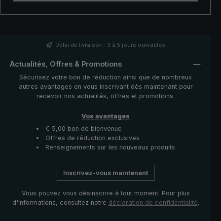
extrêmement solides en fibre de verre de qualité
supérieure résistent au vent de tempête. Avec son
poussoir extra-large, le parapluie peut être ouvert et
entièrement déployé puis refermé facilement. Une fois
la pluie passée, ce parapluie canne en extra-large se
Délai de livraison : 3 à 5 jours ouvrables
replie tout simplement avec deux bandes de fermeture.
Actualités, Offres & Promotions
Sécurisez votre bon de réduction ainsi que de nombreux
autres avantages en vous inscrivant dès maintenant pour
recevoir nos actualités, offres et promotions.
Vos avantages
€ 5,00 bon de bienvenue
Offres de réduction exclusives
Renseignements sur les nouveaux produits
Inscrivez-vous maintenant
Vous pouvez vous désinscrire à tout moment. Pour plus
d'informations, consultez notre
déclaration de confidentialité
.