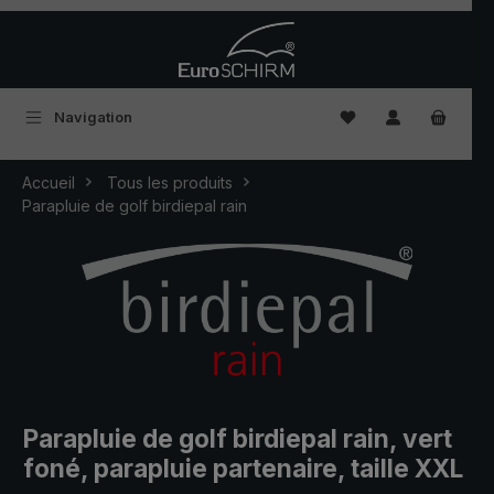
Passer au contenu principal
Vous avez 0 articles
Navigation
Accueil
Tous les produits
Parapluie de golf birdiepal rain
Parapluie de golf birdiepal rain, vert
foné, parapluie partenaire, taille XXL