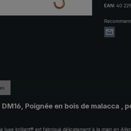
EAN:
40 22
Recommande
ues
t DM16, Poignée en bois de malacca , p
e luxe brillant® est fabriqué délicatement à la main en Alle