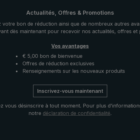
 délicat. De plus, elle
motif allover délicat. De plus
taille agréable. Les
possède une taille agréable.
Actualités, Offres & Promotions
étal de haute qualité
griffes en métal de haute qua
 votre bon de réduction ainsi que de nombreux autres ava
a toile de luxe sa
confèrent à la toile de luxe 
vant dès maintenant pour recevoir nos actualités, offres et
iculière.
stabilité particulière.
nt, la poignée courbée
Classiquement, la poignée 
Vos avantages
ecouverte de précieux
ronde est recouverte de pr
€ 5,00 bon de bienvenue
re. Le cuir de chèvre
cuir de chèvre. Le cuir de 
Offres de réduction exclusives
ièrement léger avec sa
est particulièrement léger a
Renseignements sur les nouveaux produits
e et garantit une prise
structure fine et garantit un
iculièrement agréable.
en main particulièrement ag
vec fermeture à
La housse avec fermeture 
Inscrivez-vous maintenant
rnie protège la toile
glissière fournie protège la t
ge et complète ce
après séchage et complète 
 vous désinscrire à tout moment. Pour plus d'information
sif.
modèle exclusif.
notre
déclaration de confidentialité
.