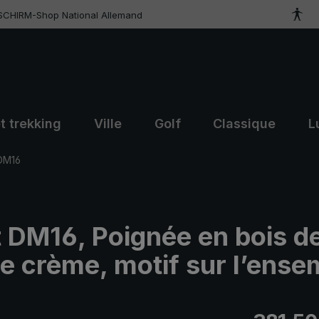
SCHIRM-Shop National Allemand
t trekking
Ville
Golf
Classique
L
 DM16
nt DM16, Poignée en bois d
le crème, motif sur l’ense
Prix régulier