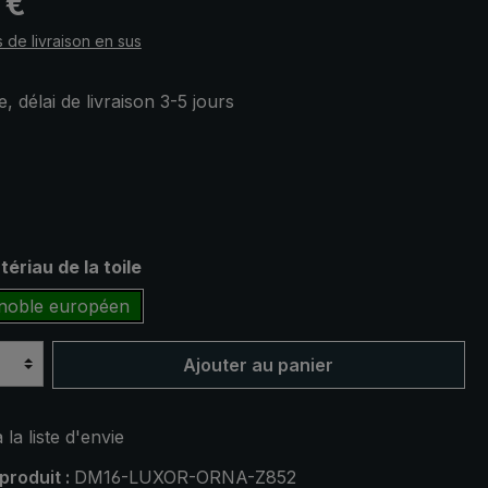
 €
s de livraison en sus
, délai de livraison 3-5 jours
ez
ez
ériau de la toile
 noble européen
Ajouter au panier
 la liste d'envie
produit :
DM16-LUXOR-ORNA-Z852