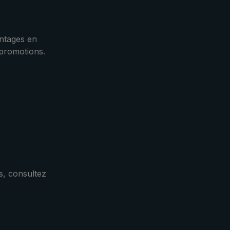
, elle
 Les
lité
ntages en
sa
 promotions.
courbée
écieux
chèvre
vec sa
e prise
réable.
à
oile
ce
s, consultez