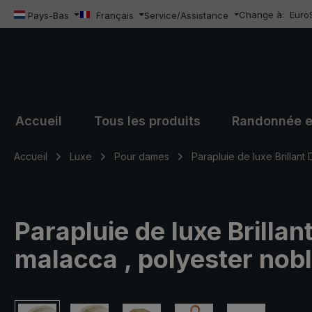
Change à:
Euro
sser au contenu principal
Passer à la recherche
Passer à la navigation principale
Pays-Bas
Français
Service/Assistance
Accueil
Tous les produits
Randonnée e
Accueil
Luxe
Pour dames
Parapluie de luxe Brillant
Parapluie de luxe Brilla
malacca , polyester nob
Ignorer la galerie d'images