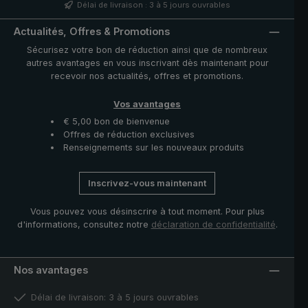
particularly ergonomic. The case with zip opening
Délai de livraison : 3 à 5 jours ouvrables
included in delivery protects the umbrella after drying
and completes the exclusive model.
Actualités, Offres & Promotions
Sécurisez votre bon de réduction ainsi que de nombreux
autres avantages en vous inscrivant dès maintenant pour
recevoir nos actualités, offres et promotions.
Vos avantages
€ 5,00 bon de bienvenue
Offres de réduction exclusives
Renseignements sur les nouveaux produits
Inscrivez-vous maintenant
Vous pouvez vous désinscrire à tout moment. Pour plus
d'informations, consultez notre
déclaration de confidentialité
.
Nos avantages
Délai de livraison: 3 à 5 jours ouvrables