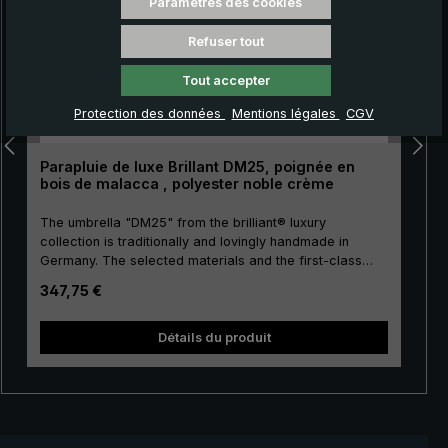
Paramètres des cookies
Refuser tout
Tout accepter
Protection des données
Mentions légales
CGV
Parapluie de luxe Brillant DM25, poignée en
bois de malacca , polyester noble crème
The umbrella "DM25" from the brilliant® luxury
collection is traditionally and lovingly handmade in
Germany. The selected materials and the first-class
workmanship make the ladies' luxury umbrella a
Prix régulier :
347,75 €
purchase for life. Real gold plating of the frame parts
stick, tip, crown and runner. The umbrella canopy is
made of high-grade European polyester and has a
no
Détails du produit
convenient size. The high-quality metal rails give this
luxury umbrella its particular stability. The round hook
handle made of solid but elastic malacca wood gives
this umbrella its natural appearance. The natural,
smooth surface of the malacca is pleasantly light and