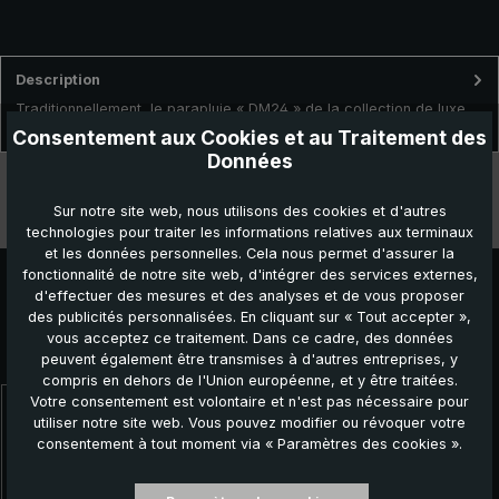
Description
Traditionnellement, le parapluie « DM24 » de la collection de luxe
brillant® est fabriqué délicatement à la main en Allemagn…
Plus
Consentement aux Cookies et au Traitement des
Données
Données techniques
Sur notre site web, nous utilisons des cookies et d'autres
Caractéristiques
technologies pour traiter les informations relatives aux terminaux
et les données personnelles. Cela nous permet d'assurer la
fonctionnalité de notre site web, d'intégrer des services externes,
d'effectuer des mesures et des analyses et de vous proposer
des publicités personnalisées. En cliquant sur « Tout accepter »,
vous acceptez ce traitement. Dans ce cadre, des données
Autres produits que vous pourriez aimer :
peuvent également être transmises à d'autres entreprises, y
compris en dehors de l'Union européenne, et y être traitées.
Votre consentement est volontaire et n'est pas nécessaire pour
Ignorer la galerie de produits
utiliser notre site web. Vous pouvez modifier ou révoquer votre
consentement à tout moment via « Paramètres des cookies ».