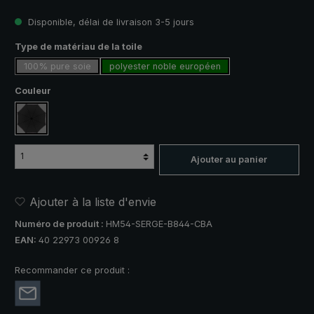
Disponible, délai de livraison 3-5 jours
Sélectionnez
Type de matériau de la toile
100% pure soie
polyester noble européen
Sélectionnez
Couleur
noir
Ajouter au panier
Ajouter à la liste d'envie
Numéro de produit :
HM54-SERGE-B844-CBA
EAN:
40 22973 00926 8
Recommander ce produit :