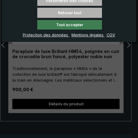
Paramètres des cookies
Refuser tout
Tout accepter
Protection des données
Mentions légales
CGV
Parapluie de luxe Brillant HM54, poignée en cuir
de crocodile brun foncé, polyester noble noir
Traditionnellement, le parapluie « HM54 » de la
collection de luxe brillant® est fabriqué délicatement à
la main en Allemagne. Les matériaux sélectionnés et la
finition de première classe font de ce parapluie de luxe
Prix régulier :
900,00 €
pour hommes un investissement pour la vie. La toile de
couverture est fabriquée en polyester précieux
européen de haute qualité et a une taille agréable. Pour
Détails du produit
la canne, les baleines et le tape terre, on utilise un
métal de haute qualité, ce qui donne à la toile de luxe
une stabilité particulière. La poignée courbée ronde est
recouverte d’un précieux cuir crocodile avec une
finition satinée. Bande de fermeture avec bouton en