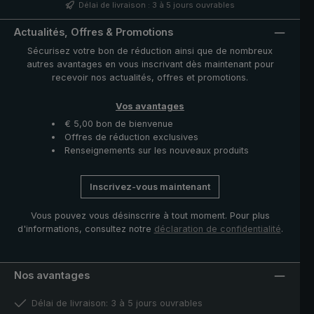
nacre et pièces fonctionnelles telles que le coulant et la
Délai de livraison : 3 à 5 jours ouvrables
noix en acier inoxydable de haute qualité. La housse
avec fermeture à glissière fournie protège la toile
Actualités, Offres & Promotions
après séchage et complète ce modèle exclusif.
Sécurisez votre bon de réduction ainsi que de nombreux
autres avantages en vous inscrivant dès maintenant pour
recevoir nos actualités, offres et promotions.
Vos avantages
€ 5,00 bon de bienvenue
Offres de réduction exclusives
Renseignements sur les nouveaux produits
Inscrivez-vous maintenant
Vous pouvez vous désinscrire à tout moment. Pour plus
d'informations, consultez notre
déclaration de confidentialité
.
Nos avantages
Délai de livraison: 3 à 5 jours ouvrables