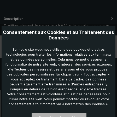
Description
Traditionnellement, le parapluie « HM54 » de la collection de luxe
brillant® est fabriqué délicatement à la main en Allemagn…
Plus
Consentement aux Cookies et au Traitement des
Données
Données techniques
Sur notre site web, nous utilisons des cookies et d'autres
Caractéristiques
technologies pour traiter les informations relatives aux terminaux
et les données personnelles. Cela nous permet d'assurer la
fonctionnalité de notre site web, d'intégrer des services externes,
d'effectuer des mesures et des analyses et de vous proposer
des publicités personnalisées. En cliquant sur « Tout accepter »,
vous acceptez ce traitement. Dans ce cadre, des données
Autres produits que vous pourriez aimer :
peuvent également être transmises à d'autres entreprises, y
compris en dehors de l'Union européenne, et y être traitées.
Votre consentement est volontaire et n'est pas nécessaire pour
Ignorer la galerie de produits
utiliser notre site web. Vous pouvez modifier ou révoquer votre
consentement à tout moment via « Paramètres des cookies ».