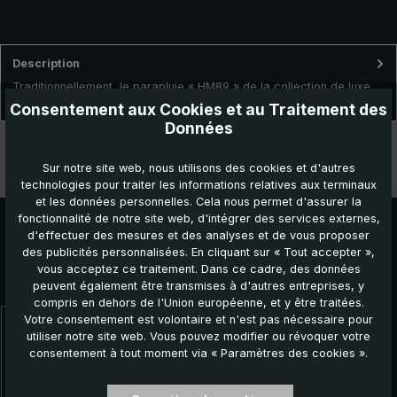
Description
Traditionnellement, le parapluie « HM89 » de la collection de luxe
brillant® est fabriqué délicatement à la main en Allemagn…
Plus
Consentement aux Cookies et au Traitement des
Données
Données techniques
Sur notre site web, nous utilisons des cookies et d'autres
Caractéristiques
technologies pour traiter les informations relatives aux terminaux
et les données personnelles. Cela nous permet d'assurer la
fonctionnalité de notre site web, d'intégrer des services externes,
d'effectuer des mesures et des analyses et de vous proposer
des publicités personnalisées. En cliquant sur « Tout accepter »,
vous acceptez ce traitement. Dans ce cadre, des données
Autres produits que vous pourriez aimer :
peuvent également être transmises à d'autres entreprises, y
compris en dehors de l'Union européenne, et y être traitées.
Votre consentement est volontaire et n'est pas nécessaire pour
Ignorer la galerie de produits
utiliser notre site web. Vous pouvez modifier ou révoquer votre
consentement à tout moment via « Paramètres des cookies ».