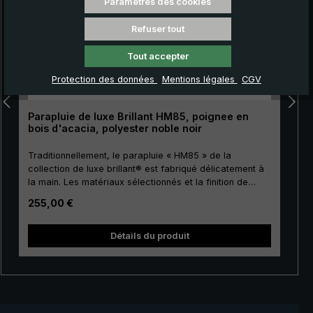
Paramètres des cookies
Refuser tout
Tout accepter
Protection des données
Mentions légales
CGV
Parapluie de luxe Brillant HM85, poignee en
bois d'acacia, polyester noble noir
Traditionnellement, le parapluie « HM85 » de la
collection de luxe brillant® est fabriqué délicatement à
la main. Les matériaux sélectionnés et la finition de
première classe font de ce parapluie de luxe pour
Prix régulier :
255,00 €
hommes un investissement pour la vie. La toile de
couverture est fabriquée en polyester précieux
européen de haute qualité et a une taille agréable. Pour
Détails du produit
la canne, les baleines et le tape terre, on utilise un
métal de haute qualité, ce qui donne à la toile de luxe
une stabilité particulière. Le bois d'acacia, à la fois
particulièrement solide et élastique, se distingue par
son énorme résistance. Les caractéristiques de ce bois