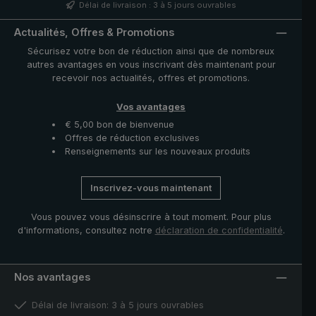
confèrent à la poignée une stabilité et une insensibilité
Délai de livraison : 3 à 5 jours ouvrables
toutes particulières. Avec ses veinures intéressantes et
sa bande décorative incrustée sur la poignée, le
Actualités, Offres & Promotions
parapluie possède look élégant et unique Bande de
Sécurisez votre bon de réduction ainsi que de nombreux
fermeture avec bouton en nacre et pièces
autres avantages en vous inscrivant dès maintenant pour
fonctionnelles telles que le coulant et la noix en acier
recevoir nos actualités, offres et promotions.
inoxydable de haute qualité. La housse avec fermeture
à glissière fournie protège la toile après séchage et
Vos avantages
complète ce modèle exclusif.
€ 5,00 bon de bienvenue
Offres de réduction exclusives
Renseignements sur les nouveaux produits
Inscrivez-vous maintenant
Vous pouvez vous désinscrire à tout moment. Pour plus
d'informations, consultez notre
déclaration de confidentialité
.
Nos avantages
Délai de livraison: 3 à 5 jours ouvrables