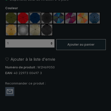
Sélectionnez
Couleur
vert olive
rouge
bleu marine
noir
bleu / vert
violet / rouge / gris
orange / jaune
bleu / vert
jaune / orange à carreaux
argent, protection UV 50+
camouflage
noir, avec bandes réfléchissantes
Ajouter au panier
Ajouter à la liste d'envie
Numéro de produit :
W2H69050
EAN:
40 22973 00497 3
Recommander ce produit :