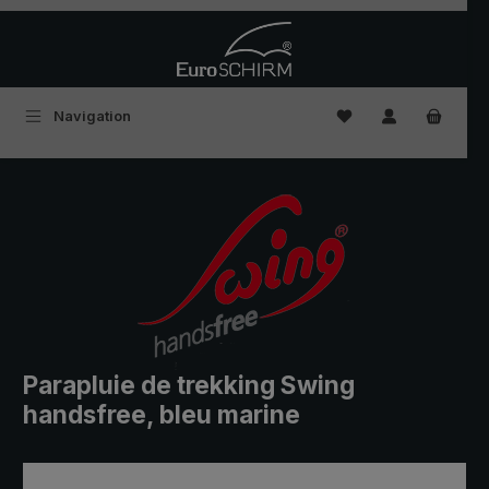
Passer au contenu principal
Vous avez 0 articles
Navigation
Parapluie de trekking Swing
handsfree, bleu marine
Ignorer la galerie d'images