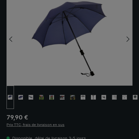
Prix régulier :
79,90 €
Prix TTC, frais de livraison en sus
Disponible, délai de livraison 3-5 jours