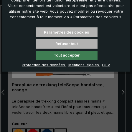
compris en dehors de l'Union européenne, et y être traitées.
Votre consentement est volontaire et n'est pas nécessaire pour
utiliser notre site web. Vous pouvez modifier ou révoquer votre
Ignorer la galerie de produits
consentement à tout moment via « Paramètres des cookies ».
Paramètres des cookies
Refuser tout
Tout accepter
Protection des données
Mentions légales
CGV
Parapluie de trekking teleScope handsfree,
orange
Le parapluie de trekking compact sans les mains «
teleScope handsfree » est l’idéal pour tous ceux qui
veulent avoir les deux mains libres quand il pleut et qui
accordent une grande importance à de petites
Sélectionnez
dimensions : Pour les randonneurs avec des bâtons de
Couleur
trekking, ainsi que pour les forestiers, les jardiniers, ou