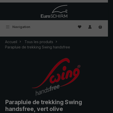
Passer au contenu principal
Vous avez 0 articles
Navigation
Accueil
Tous les produits
Parapluie de trekking Swing handsfree
Parapluie de trekking Swing
handsfree, vert olive