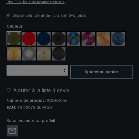
Prix TTC, frais de livraison en sus
Disponible, délai de livraison 3-5 jours
Sélectionnez
Couleur
vert olive
rouge
bleu marine
noir
bleu / vert
violet / rouge / gris
orange / jaune
bleu / vert
jaune / orange à carreaux
argent, protection UV 50+
camouflage
noir, avec bandes réfléchissantes
Ajouter au panier
Ajouter à la liste d'envie
Numéro de produit :
W2H61040
EAN:
40 22973 00495 9
Recommander ce produit :