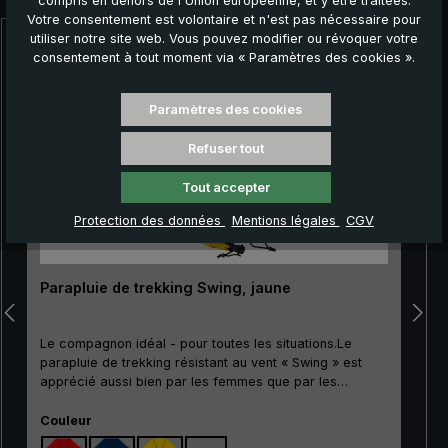
compris en dehors de l'Union européenne, et y être traitées.
Votre consentement est volontaire et n'est pas nécessaire pour
utiliser notre site web. Vous pouvez modifier ou révoquer votre
Ignorer la galerie de produits
consentement à tout moment via « Paramètres des cookies ».
Paramètres des cookies
Refuser tout
Tout accepter
Protection des données
Mentions légales
CGV
Parapluie de trekking Swing, jaune
Le compagnon idéal - pour toutes les situations.Le
parapluie de trekking résistant au vent « Swing » est
apprécié aussi bien par les femmes que par les
hommes qui aiment les activités de plein air. Grâce à
Sélectionnez
son bon rapport qualité-prix, ce classique convient
Couleur
particulièrement bien comme modèle d'entrée de