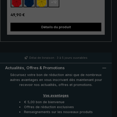
+
12
gamme. Ses baleines à 100 % en fibre de verre sont
très flexible et se distinguent par leur excellente
stabilité et leur finition haut de gamme. Grâce à
Prix régulier :
49,90 €
l'utilisation de matériaux innovants, le « Swing » est en
outre très léger et peut donc être porté
Détails du produit
confortablement à la main. Qu'il s'agisse d'une courte
averse ou d'une pluie persistante, le très populaire
parapluie de trekking « Swing » offre une protection
fiable même dans des conditions météorologiques
défavorables.
Délai de livraison : 3 à 5 jours ouvrables
Actualités, Offres & Promotions
Sécurisez votre bon de réduction ainsi que de nombreux
autres avantages en vous inscrivant dès maintenant pour
recevoir nos actualités, offres et promotions.
Vos avantages
€ 5,00 bon de bienvenue
Offres de réduction exclusives
Renseignements sur les nouveaux produits