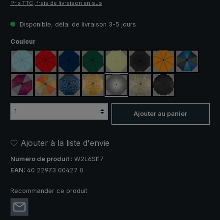
Prix TTC, frais de livraison en sus
Disponible, délai de livraison 3-5 jours
Sélectionnez
Couleur
bleu clair
rouge
bleu marine
vert foncé
vert clair
noir
orange
bleu / vert
violet / rouge / gris
orange / jaune
bleu / vert à carreaux
jaune / orange à carreaux
argent, protection UV 50+
camouflage
noir, avec bandes 
Ajouter au panier
Ajouter à la liste d'envie
Numéro de produit :
W2L6SI17
EAN:
40 22973 00427 0
Recommander ce produit :