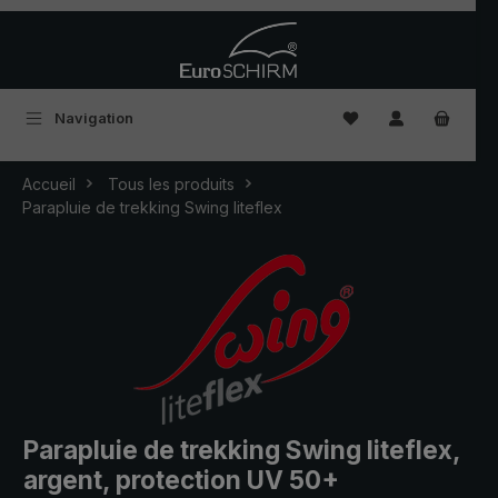
Passer au contenu principal
Vous avez 0 articles
Navigation
Accueil
Tous les produits
Parapluie de trekking Swing liteflex
Parapluie de trekking Swing liteflex,
argent, protection UV 50+