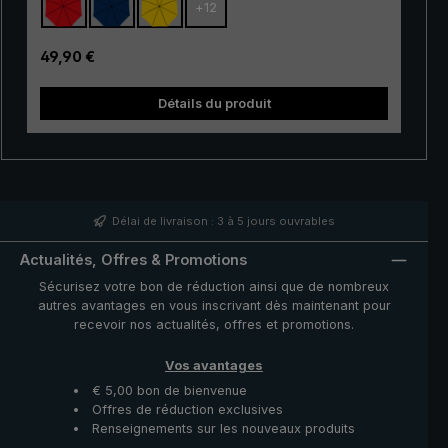
+
12
gamme. Ses baleines à 100 % en fibre de verre sont
très flexible et se distinguent par leur excellente
stabilité et leur finition haut de gamme. Grâce à
Prix régulier :
49,90 €
l'utilisation de matériaux innovants, le « Swing » est en
outre très léger et peut donc être porté
Détails du produit
confortablement à la main. Qu'il s'agisse d'une courte
averse ou d'une pluie persistante, le très populaire
parapluie de trekking « Swing » offre une protection
fiable même dans des conditions météorologiques
défavorables.
Délai de livraison : 3 à 5 jours ouvrables
Actualités, Offres & Promotions
Sécurisez votre bon de réduction ainsi que de nombreux
autres avantages en vous inscrivant dès maintenant pour
recevoir nos actualités, offres et promotions.
Vos avantages
€ 5,00 bon de bienvenue
Offres de réduction exclusives
Renseignements sur les nouveaux produits