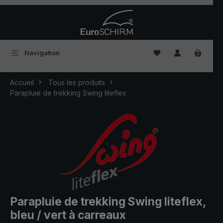
Passer au contenu principal
Vous avez 0 articles
Navigation
Accueil
Tous les produits
Parapluie de trekking Swing liteflex
Parapluie de trekking Swing liteflex,
bleu / vert à carreaux