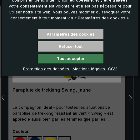
compris en dehors de l'Union européenne, et y être traitées.
Votre consentement est volontaire et n'est pas nécessaire pour
utiliser notre site web. Vous pouvez modifier ou révoquer votre
Ignorer la galerie de produits
consentement à tout moment via « Paramètres des cookies ».
Paramètres des cookies
Refuser tout
Tout accepter
Protection des données
Mentions légales
CGV
Parapluie de trekking Swing, jaune
Le compagnon idéal - pour toutes les situations.Le
parapluie de trekking résistant au vent « Swing » est
apprécié aussi bien par les femmes que par les
hommes qui aiment les activités de plein air. Grâce à
Sélectionnez
son bon rapport qualité-prix, ce classique convient
Couleur
particulièrement bien comme modèle d'entrée de