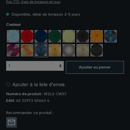
Prix TTC, frais de livraison en sus
Disponible, délai de livraison 3-5 jours
Sélectionnez
Couleur
bleu clair
rouge
bleu marine
vert foncé
vert clair
noir
orange
bleu / vert
violet / rouge / gris
orange / jaune
bleu / vert à carreaux
jaune / orange à carreaux
argent, protection UV 50+
camouflage
noir, avec bandes 
Ajouter au panier
Ajouter à la liste d'envie
Numéro de produit :
W2L6-CWS1
EAN:
40 22973 00643 4
Recommander ce produit :