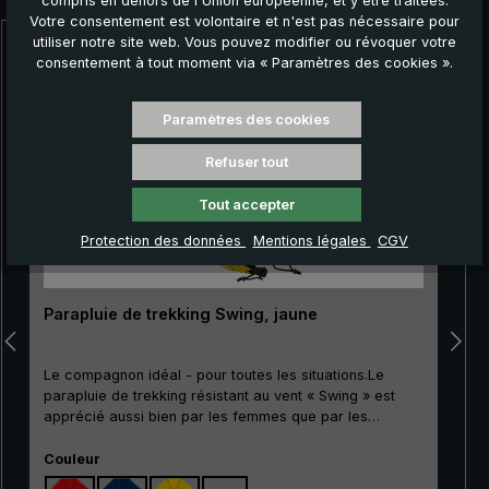
compris en dehors de l'Union européenne, et y être traitées.
Votre consentement est volontaire et n'est pas nécessaire pour
utiliser notre site web. Vous pouvez modifier ou révoquer votre
Ignorer la galerie de produits
consentement à tout moment via « Paramètres des cookies ».
Paramètres des cookies
Refuser tout
Tout accepter
Protection des données
Mentions légales
CGV
Parapluie de trekking Swing, jaune
Le compagnon idéal - pour toutes les situations.Le
parapluie de trekking résistant au vent « Swing » est
apprécié aussi bien par les femmes que par les
hommes qui aiment les activités de plein air. Grâce à
Sélectionnez
son bon rapport qualité-prix, ce classique convient
Couleur
particulièrement bien comme modèle d'entrée de