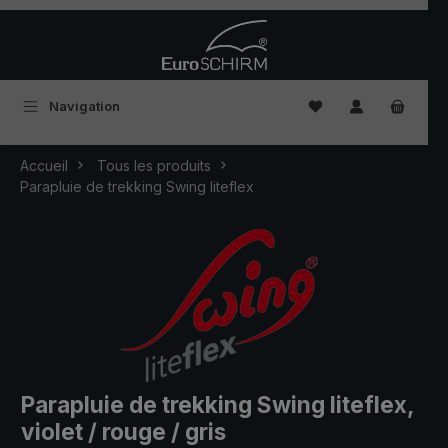
Passer au contenu principal
Vous avez 0 articles
Navigation
Accueil
Tous les produits
Parapluie de trekking Swing liteflex
Parapluie de trekking Swing liteflex,
violet / rouge / gris