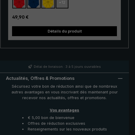
+
12
gamme. Ses baleines à 100 % en fibre de verre sont
très flexible et se distinguent par leur excellente
stabilité et leur finition haut de gamme. Grâce à
Prix régulier :
49,90 €
l'utilisation de matériaux innovants, le « Swing » est en
outre très léger et peut donc être porté
Détails du produit
confortablement à la main. Qu'il s'agisse d'une courte
averse ou d'une pluie persistante, le très populaire
parapluie de trekking « Swing » offre une protection
fiable même dans des conditions météorologiques
défavorables.
Délai de livraison : 3 à 5 jours ouvrables
Actualités, Offres & Promotions
Sécurisez votre bon de réduction ainsi que de nombreux
autres avantages en vous inscrivant dès maintenant pour
recevoir nos actualités, offres et promotions.
Vos avantages
€ 5,00 bon de bienvenue
Offres de réduction exclusives
Renseignements sur les nouveaux produits