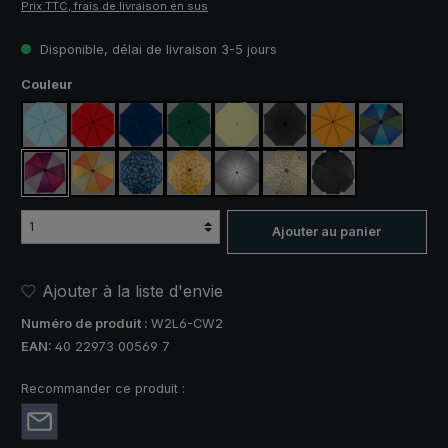
Prix TTC, frais de livraison en sus
Disponible, délai de livraison 3-5 jours
Sélectionnez
Couleur
bleu clair
rouge
bleu marine
vert foncé
vert clair
noir
orange
bleu / vert
violet / rouge / gris
orange / jaune
bleu / vert à carreaux
jaune / orange à carreaux
argent, protection UV 50+
camouflage
noir, avec bandes 
Ajouter au panier
Ajouter à la liste d'envie
Numéro de produit :
W2L6-CW2
EAN:
40 22973 00569 7
Recommander ce produit :