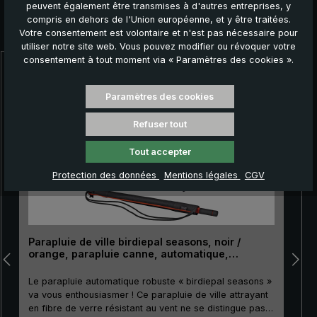
peuvent également être transmises à d'autres entreprises, y
compris en dehors de l'Union européenne, et y être traitées.
Autres produits que vous pourriez aimer :
Votre consentement est volontaire et n'est pas nécessaire pour
utiliser notre site web. Vous pouvez modifier ou révoquer votre
consentement à tout moment via « Paramètres des cookies ».
Ignorer la galerie de produits
Paramètres des cookies
Refuser tout
Tout accepter
Protection des données
Mentions légales
CGV
Parapluie de ville birdiepal seasons, noir /
orange, parapluie canne, automatique,
protecion UV (FPU 50+)
Le parapluie automatique robuste « birdiepal seasons »
va vous enthousiasmer ! Ce parapluie de ville attrayant
«
en fibre de verre résistant au vent ne se distingue pas