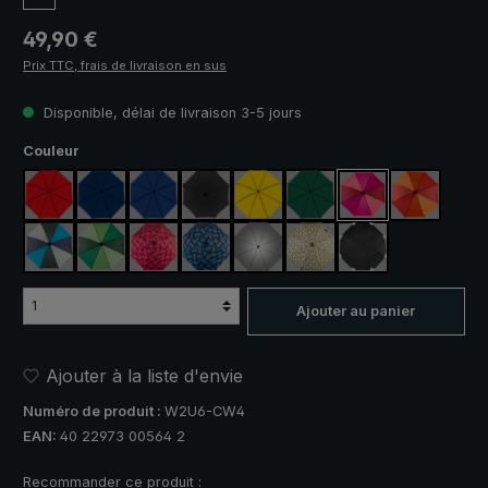
Prix régulier :
49,90 €
Prix TTC, frais de livraison en sus
Disponible, délai de livraison 3-5 jours
Sélectionnez
Couleur
rouge
bleu marine
bleu royal
noir
jaune
vert foncé
rose fuchsia / rou
orange / r
bleu / vert / gris
vert clair / vert foncé
rose / rouge à carreaux
bleu / vert à carreaux
argent, protection UV 50+
camouflage
noir, avec bandes 
Ajouter au panier
Ajouter à la liste d'envie
Numéro de produit :
W2U6-CW4
EAN:
40 22973 00564 2
Recommander ce produit :