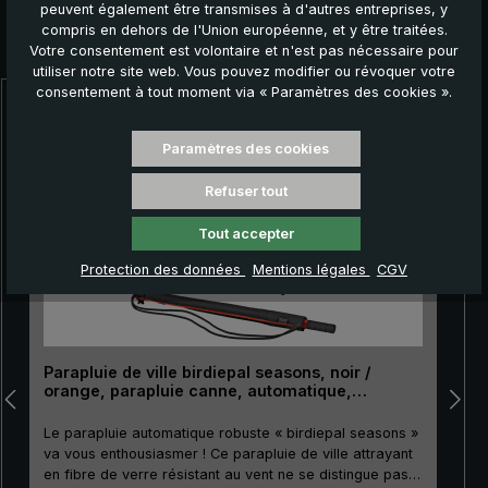
peuvent également être transmises à d'autres entreprises, y
compris en dehors de l'Union européenne, et y être traitées.
Autres produits que vous pourriez aimer :
Votre consentement est volontaire et n'est pas nécessaire pour
utiliser notre site web. Vous pouvez modifier ou révoquer votre
consentement à tout moment via « Paramètres des cookies ».
Ignorer la galerie de produits
Paramètres des cookies
Refuser tout
Tout accepter
Protection des données
Mentions légales
CGV
Parapluie de ville birdiepal seasons, noir /
orange, parapluie canne, automatique,
protecion UV (FPU 50+)
Le parapluie automatique robuste « birdiepal seasons »
va vous enthousiasmer ! Ce parapluie de ville attrayant
«
en fibre de verre résistant au vent ne se distingue pas