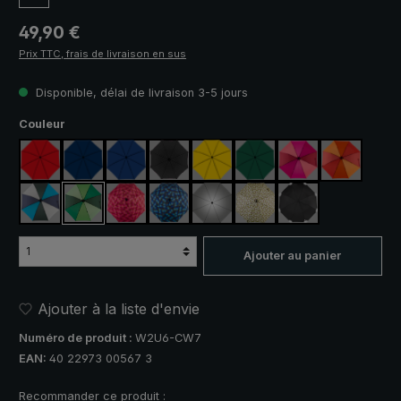
Prix régulier :
49,90 €
Prix TTC, frais de livraison en sus
Disponible, délai de livraison 3-5 jours
Sélectionnez
Couleur
rouge
bleu marine
bleu royal
noir
jaune
vert foncé
rose fuchsia / rou
orange / r
bleu / vert / gris
vert clair / vert foncé
rose / rouge à carreaux
bleu / vert à carreaux
argent, protection UV 50+
camouflage
noir, avec bandes 
Ajouter au panier
Ajouter à la liste d'envie
Numéro de produit :
W2U6-CW7
EAN:
40 22973 00567 3
Recommander ce produit :