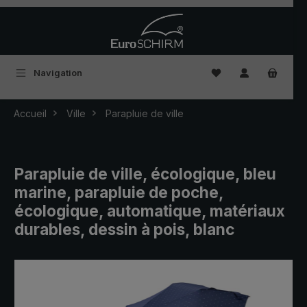
Passer au contenu principal
Vous avez 0 articles
Navigation
Accueil
Ville
Parapluie de ville
Parapluie de ville, écologique, bleu
marine, parapluie de poche,
écologique, automatique, matériaux
durables, dessin à pois, blanc
Ignorer la galerie d'images