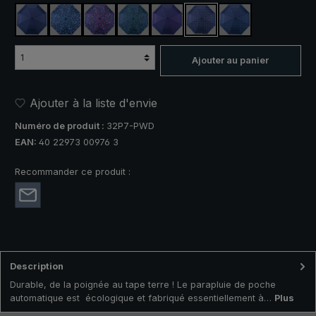
bleu marine
marine, motif circulaire, bleu
marine, motif circulaire, rose
marine, motif circulaire, vert
marine, motif à pois, rose
marine, motif à pois, blan
marine, Punkte-Des
Ajouter au panier
Ajouter à la liste d'envie
Numéro de produit :
32P7-PWD
EAN:
40 22973 00976 3
Recommander ce produit :
Description
Durable, de la poignée au tape terre ! Le parapluie de poche
automatique est écologique et fabriqué essentiellement à…
Plus