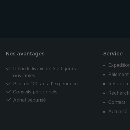
complète ce modèle classique. Des
matériaux ch
matériaux choisis, ainsi que des
fabricants d
fabricants de parapluies
professionn
professionnels expérimentés
garantissent
garantissent une qualité maximale
et confirmen
et confirment l'importance de
l'artisanat.
l'artisanat.
Nos avantages
Service
Expéditio
Délai de livraison: 3 à 5 jours
Paiement
ouvrables
Plus de 100 ans d'expérience
Retours e
Conseils personnels
Recherch
Achat sécurisé
Contact
Actualité