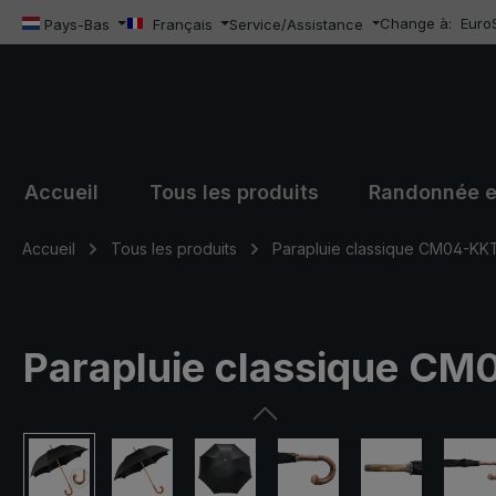
Change à:
Euro
sser au contenu principal
Passer à la recherche
Passer à la navigation principale
Pays-Bas
Français
Service/Assistance
Accueil
Tous les produits
Randonnée e
Accueil
Tous les produits
Parapluie classique CM04-KK
Parapluie classique CM
Ignorer la galerie d'images