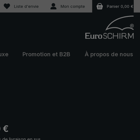
Vous avez 0 articles dans votre liste de souhaits
Liste d'envie
Mon compte
Panier
0,00 €
uxe
Promotion et B2B
À propos de nous
 :
 €
s de livraison en sus