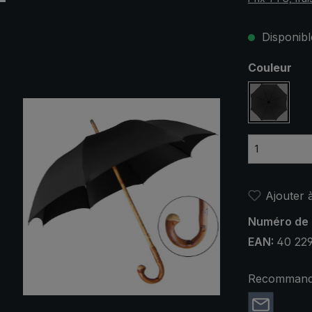
Disponible
Sélectionn
Couleur
noir
Ajouter à
Numéro de 
EAN:
40 22
Recommande