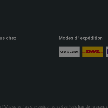
ous chez
Modes d' expédition
ube
Image personnalisée 1
Image personn
I
a TVA plus les frais
d'expédition
et les éventuels frais de livraison, s