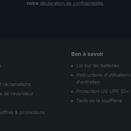
notre
déclaration de confidentialité
.
oisis, ainsi que des
nacre véritable. Des matéri
e parapluies
choisis, ainsi que des fabric
els expérimentés
parapluies professionnels
 une qualité maximale
expérimentés garantissent 
t l'importance de
qualité maximale et confirm
l'importance de l'artisanat.
Bon à savoir
n
Loi sur les batteries
Instructions d'utilisation 
d'entretien
t réclamations
Protection UV UPF 50+
e de revendeur
Tests de la soufflerie
, offres & promotions