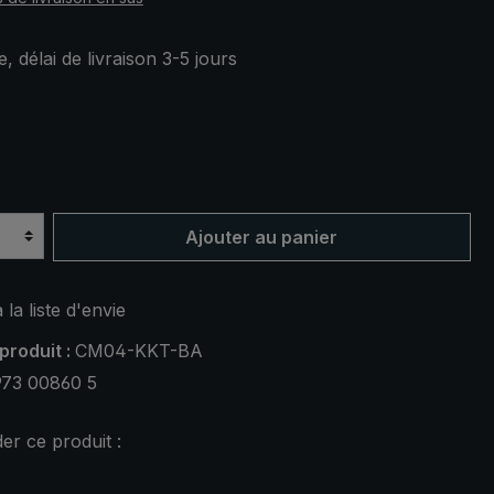
, délai de livraison 3-5 jours
ez
Ajouter au panier
 la liste d'envie
produit :
CM04-KKT-BA
973 00860 5
r ce produit :