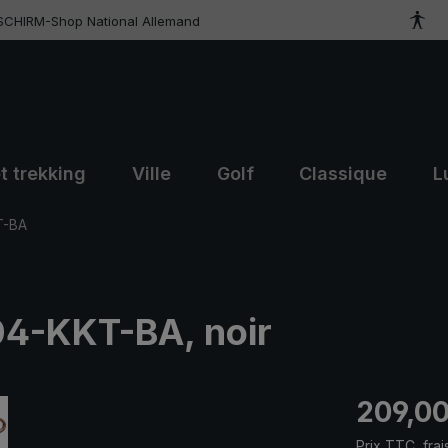
SCHIRM-Shop National Allemand
t trekking
Ville
Golf
Classique
L
T-BA
04-KKT-BA, noir
Prix régulier
209,00
Prix TTC, frai