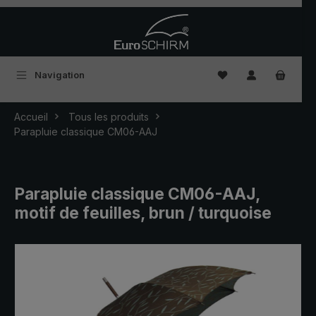
Passer au contenu principal
Vous avez 0 articles
Navigation
Accueil
Tous les produits
Parapluie classique CM06-AAJ
Parapluie classique CM06-AAJ,
motif de feuilles, brun / turquoise
Ignorer la galerie d'images