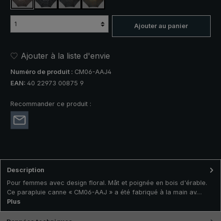
motif de feuilles, brun / turquoise
motif de feuilles, noir / gris clair
motif de feuilles, noir / or
motif de feuilles, vert olive / orange
Ajouter au panier
Ajouter à la liste d'envie
Numéro de produit :
CM06-AAJ4
EAN:
40 22973 00875 9
Recommander ce produit :
Description
Pour femmes avec design floral. Mât et poignée en bois d'érable.
Ce parapluie canne « CM06-AAJ » a été fabriqué à la main av…
Plus