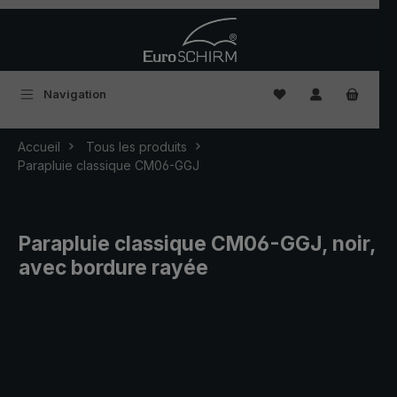
Passer au contenu principal
Vous avez 0 articles
Navigation
Accueil
Tous les produits
Parapluie classique CM06-GGJ
Parapluie classique CM06-GGJ, noir,
avec bordure rayée
Ignorer la galerie d'images