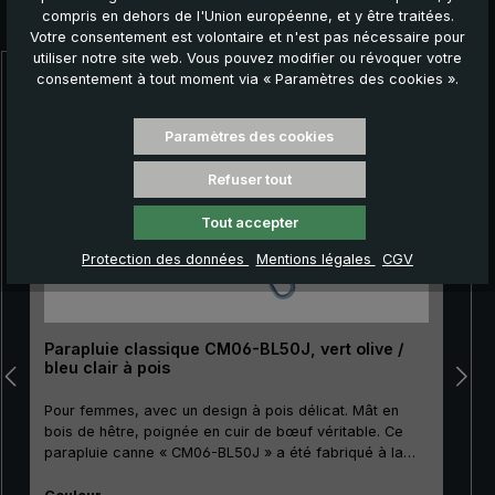
Autres produits que vous pourriez aimer :
compris en dehors de l'Union européenne, et y être traitées.
Votre consentement est volontaire et n'est pas nécessaire pour
utiliser notre site web. Vous pouvez modifier ou révoquer votre
consentement à tout moment via « Paramètres des cookies ».
Ignorer la galerie de produits
Paramètres des cookies
Refuser tout
Tout accepter
Protection des données
Mentions légales
CGV
Parapluie classique CM06-BL50J, vert olive /
bleu clair à pois
Pour femmes, avec un design à pois délicat. Mât en
bois de hêtre, poignée en cuir de bœuf véritable. Ce
parapluie canne « CM06-BL50J » a été fabriqué à la
main avec le plus grand soin en collaboration avec
Sélectionnez
notre manufacture partenaire. Ce parapluie se distingue