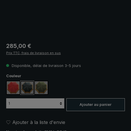
Prix régulier :
285,00 €
Prix TTC, frais de livraison en sus
Disponible, délai de livraison 3-5 jours
Sélectionnez
Couleur
rouge, avec bordure rayée
noir, avec bordure rayée
vert olive, avec bordure rayée
Ajouter au panier
Ajouter à la liste d'envie