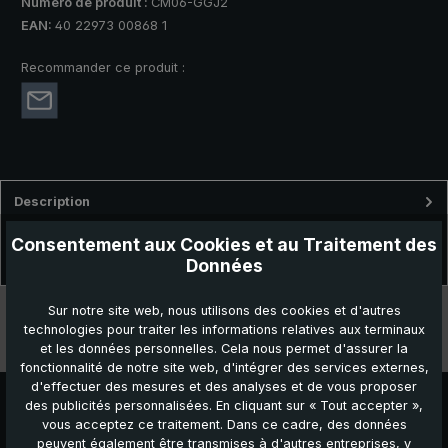
Numéro de produit :
CM06-GGJ2
EAN:
40 22973 00868 1
Recommander ce produit :
Description
Pour femmes, avec une bande décorative. Mât en bois de hêtre,
Consentement aux Cookies et au Traitement des
poignée en genêt avec base à racines.Ce parapluie
Données
canne « CM06…
Plus
Données techniques
Sur notre site web, nous utilisons des cookies et d'autres
technologies pour traiter les informations relatives aux terminaux
et les données personnelles. Cela nous permet d'assurer la
Caractéristiques
fonctionnalité de notre site web, d'intégrer des services externes,
d'effectuer des mesures et des analyses et de vous proposer
des publicités personnalisées. En cliquant sur « Tout accepter »,
vous acceptez ce traitement. Dans ce cadre, des données
peuvent également être transmises à d'autres entreprises, y