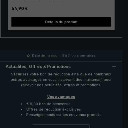
de protection pratique donnent à ce parapluie de
qualité un aspect sportif. Ce parapluie de golf s’ouvre et
Prix régulier :
64,90 €
se referme avec un coulant un bouton-poussoir facile à
utiliser. Sa housse en tissu polyamide durable est
» résistant. Dans 
Détails du produit
brillante soyeuse. Ce parapluie se range dans une
housse enveloppe de protection pratique en polyamide.
Le parapluie « birdiepal compact » XXL : Le parapluie
idéal pour le golf ou une promenade à deux.
Délai de livraison : 3 à 5 jours ouvrables
Actualités, Offres & Promotions
Sécurisez votre bon de réduction ainsi que de nombreux
autres avantages en vous inscrivant dès maintenant pour
recevoir nos actualités, offres et promotions.
Vos avantages
€ 5,00 bon de bienvenue
Offres de réduction exclusives
Renseignements sur les nouveaux produits