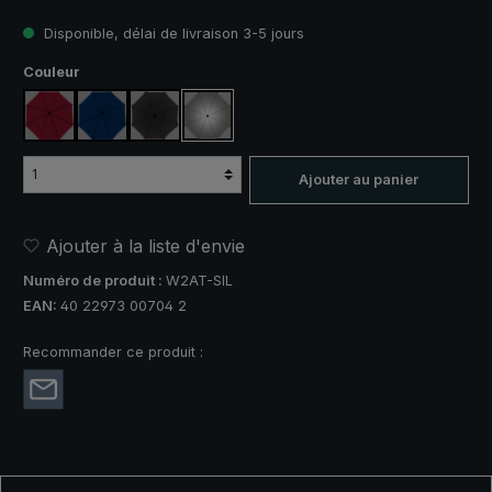
Disponible, délai de livraison 3-5 jours
Sélectionnez
Couleur
rouge vin
bleu marine
noir
argent, protection UV 50+
Ajouter au panier
Ajouter à la liste d'envie
Numéro de produit :
W2AT-SIL
EAN:
40 22973 00704 2
Recommander ce produit :