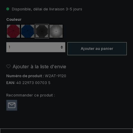
Disponible, délai de livraison 3-5 jours
Sélectionnez
Couleur
rouge vin
bleu marine
noir
argent, protection UV 50+
Ajouter au panier
Ajouter à la liste d'envie
Numéro de produit :
W2AT-9120
EAN:
40 22973 00703 5
Recommander ce produit :