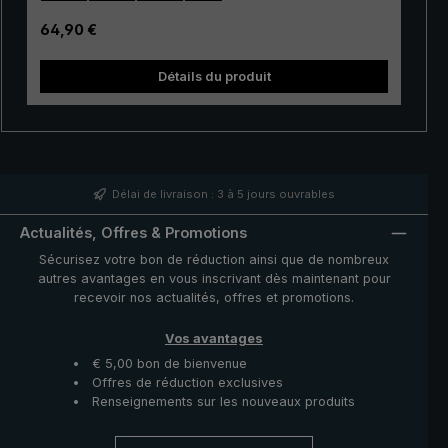
de protection pratique donnent à ce parapluie de
qualité un aspect sportif. Ce parapluie de golf s’ouvre et
Prix régulier :
64,90 €
se referme avec un coulant un bouton-poussoir facile à
utiliser. Sa housse en tissu polyamide durable est
» résistant. Dans 
Détails du produit
brillante soyeuse. Ce parapluie se range dans une
housse enveloppe de protection pratique en polyamide.
Le parapluie « birdiepal compact » XXL : Le parapluie
idéal pour le golf ou une promenade à deux.
Délai de livraison : 3 à 5 jours ouvrables
Actualités, Offres & Promotions
Sécurisez votre bon de réduction ainsi que de nombreux
autres avantages en vous inscrivant dès maintenant pour
recevoir nos actualités, offres et promotions.
Vos avantages
€ 5,00 bon de bienvenue
Offres de réduction exclusives
Renseignements sur les nouveaux produits