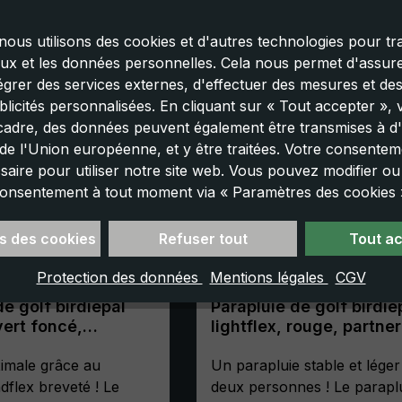
nous utilisons des cookies et d'autres technologies pour tra
aux et les données personnelles. Cela nous permet d'assurer
tégrer des services externes, d'effectuer des mesures et de
licités personnalisées. En cliquant sur « Tout accepter »,
cadre, des données peuvent également être transmises à d'
e l'Union européenne, et y être traitées. Votre consenteme
saire pour utiliser notre site web. Vous pouvez modifier o
onsentement à tout moment via « Paramètres des cookies 
s des cookies
Refuser tout
Tout a
Protection des données
Mentions légales
CGV
de golf birdiepal
Parapluie de golf birdie
vert foncé,
lightflex, rouge, partner
artenaire, taille
umbrella, léger, taille X
tant aux tempêtes
ximale grâce au
Un parapluie stable et lége
flex breveté ! Le
deux personnes ! Le parapl