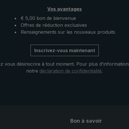
es vents atteignant
avec profil rainuré est
Vos avantages
jusqu'à 120 km. Ce
particulièrement bien adapté
 golf s'ouvre et se
€ 5,00 bon de bienvenue
forme de la main et permet
llement avec son
Offres de réduction exclusives
maintien ferme même en ca
oir de taille
Renseignements sur les nouveaux produits
d'humidité. Il est livré avec 
 Ce parapluie XXL est
housse de protection pratiq
ne housse de
noire, avec passepoil dans l
Inscrivez-vous maintenant
ratique. Que ce soit
couleur de la toile. L’idéal p
es magasins en ville ou
l’utilisation sur un terrain de
 vous désinscrire à tout moment. Pour plus d'information
n de golf : Le parapluie
ou une promenade à deux -
notre
déclaration de confidentialité
.
indflex » offre
parapluie « birdiepal lightfle
 place pour deux
qualité supérieure de la coll
 se distingue par sa
birdiepal®.
 tous les temps de
Bon à savoir