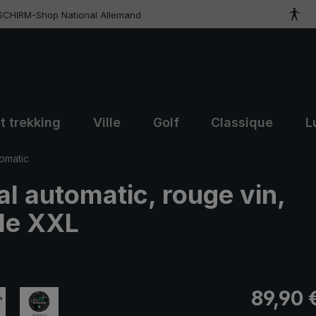
SCHIRM-Shop National Allemand
t trekking
Ville
Golf
Classique
L
tomatic
al automatic, rouge vin,
lle XXL
Prix régulier
89,90 