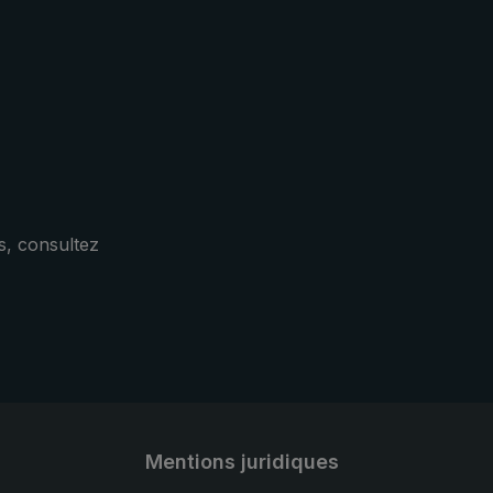
e à la
 un
s
une
ue
a
our
 golf
s, consultez
 le
x » de
ection
Mentions juridiques