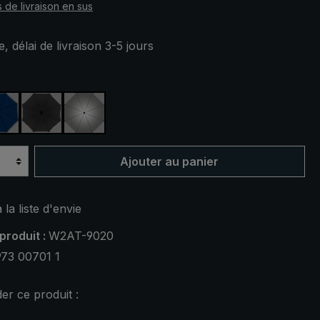
s de livraison en sus
, délai de livraison 3-5 jours
ez
in
bleu marine
noir
argent, protection UV 50+
Ajouter au panier
 la liste d'envie
produit :
W2AT-9020
73 00701 1
r ce produit :