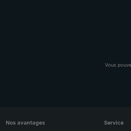
Le parapluie « birdiepal compact »
problème à d
XXL : Le parapluie idéal pour le
brièvement 
golf ou une promenade à deux.
parapluie de
ferme manue
bouton-pouss
confortable.
livré avec u
protection p
pour faire l
Vous pouvez
sur le terrai
« birdiepal w
beaucoup de
personnes et
stabilité par
pluie.
Nos avantages
Service