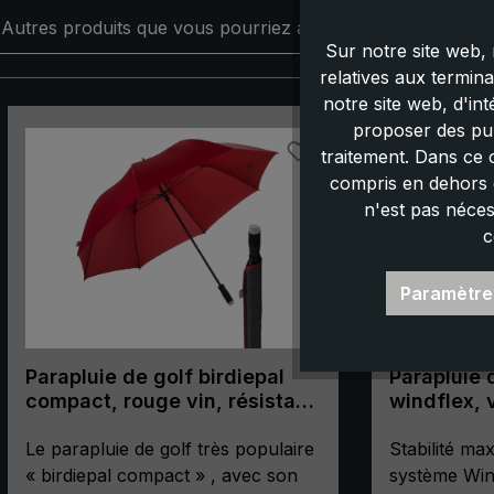
Autres produits que vous pourriez aimer :
Sur notre site web, 
relatives aux termin
notre site web, d'in
Ignorer la galerie de produits
proposer des pub
traitement. Dans ce 
compris en dehors d
n'est pas néces
c
Paramètre
Parapluie de golf birdiepal
Parapluie 
compact, rouge vin, résistant
windflex, 
au vent, parapluie partenaire,
parapluie p
taille XXL
Le parapluie de golf très populaire
XXL, résis
Stabilité ma
« birdiepal compact » , avec son
système Wind