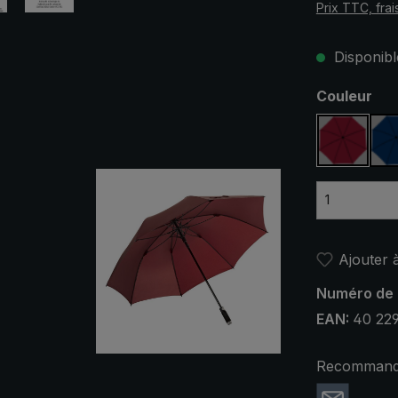
Prix TTC, frai
Disponible
Sélectionn
Couleur
rouge v
Ajouter à
Numéro de 
EAN:
40 229
Recommande