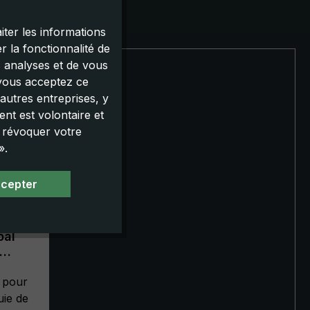
iter les informations
 la fonctionnalité de
s analyses et de vous
 vous acceptez ce
autres entreprises, y
nt est volontaire et
u révoquer votre
».
ccepter
pal
XL
r pour
uie de