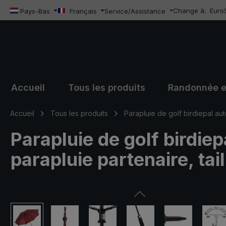
Change à:
Euro
sser au contenu principal
Passer à la recherche
Passer à la navigation principale
Pays-Bas
Français
Service/Assistance
Accueil
Tous les produits
Randonnée e
Accueil
Tous les produits
Parapluie de golf birdiepal au
Parapluie de golf birdiep
parapluie partenaire, tai
Ignorer la galerie d'images