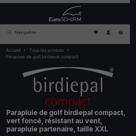
Passer au contenu principal
Vous avez 0 articles
Navigation
Accueil
Tous les produits
Parapluie de golf birdiepal compact
Parapluie de golf birdiepal compact,
vert foncé, résistant au vent,
parapluie partenaire, taille XXL