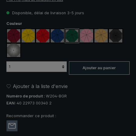
Disponible, délai de livraison 3-5 jours
Sélectionnez
Couleur
rouge vin
jaune
rouge
bleu royal
vert foncé
rose
beige
noir
argent, protection UV 50+
Ajouter au panier
Ajouter à la liste d'envie
Numéro de produit :
W204-BGR
EAN:
40 22973 00340 2
Recommander ce produit :