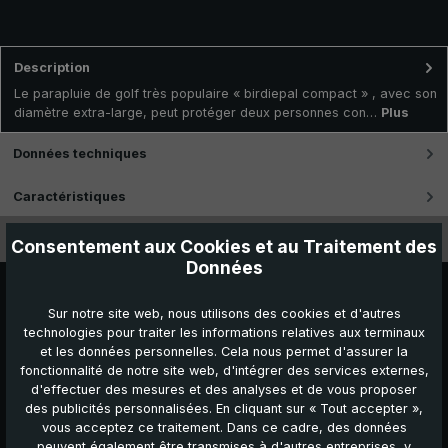
Description
Le parapluie de golf très populaire « birdiepal compact » , avec son
diamètre extra-large, peut protéger deux personnes con…
Plus
Données techniques
Caractéristiques
Vidéos
Consentement aux Cookies et au Traitement des
Données
Sur notre site web, nous utilisons des cookies et d'autres
technologies pour traiter les informations relatives aux terminaux
et les données personnelles. Cela nous permet d'assurer la
fonctionnalité de notre site web, d'intégrer des services externes,
d'effectuer des mesures et des analyses et de vous proposer
des publicités personnalisées. En cliquant sur « Tout accepter »,
vous acceptez ce traitement. Dans ce cadre, des données
peuvent également être transmises à d'autres entreprises, y