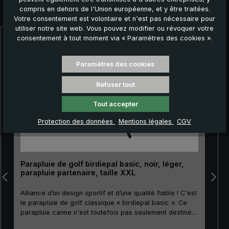
compris en dehors de l'Union européenne, et y être traitées.
Autres produits que vous pourriez aimer :
Votre consentement est volontaire et n'est pas nécessaire pour
utiliser notre site web. Vous pouvez modifier ou révoquer votre
consentement à tout moment via « Paramètres des cookies ».
Ignorer la galerie de produits
Paramètres des cookies
Refuser tout
Tout accepter
Protection des données
Mentions légales
CGV
Parapluie de golf birdiepal basic, noir, léger,
parapluie partenaire, taille XXL
Alliance d’un design sportif et d’une qualité fiable ! C'est
le parapluie de golf classique « birdiepal basic ». Ce
parapluie canne n'est toutefois pas seulement destiné à
parfaitement protéger le golfeur et son équipement de