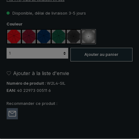
Disponible, délai de livraison 3-5 jours
Sélectionnez
Couleur
rouge
rouge vin
bleu marine
vert foncé
noir
argent, protection UV 50+
Ajouter au panier
Ajouter à la liste d'envie
Numéro de produit :
W2L4-SIL
EAN:
40 22973 00511 6
Recommander ce produit :