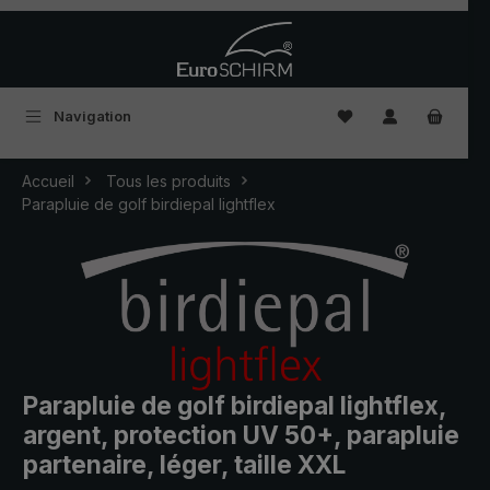
Passer au contenu principal
Vous avez 0 articles
Navigation
Accueil
Tous les produits
Parapluie de golf birdiepal lightflex
Parapluie de golf birdiepal lightflex,
argent, protection UV 50+, parapluie
partenaire, léger, taille XXL