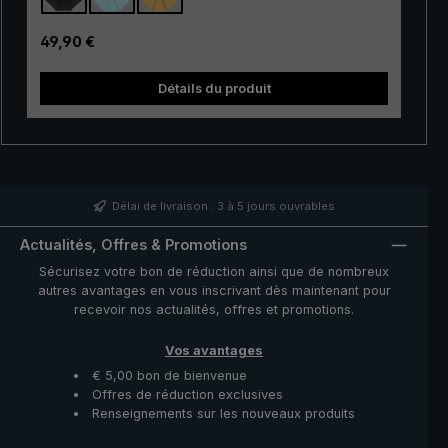
outre idéal comme modèle d'entrée de gamme ou
comme deuxième parapluie. Les baleines en fibres de
Prix régulier :
49,90 €
verre sont hautement élastiques et donc résistantes au
vent. La poignée souple velours en mousse rigide avec
Détails du produit
incrustations « birdiepal basic » assure une tenue en
main optimale même en cas d'humidité. Ce parapluie
XXL s'ouvre et se ferme très facilement à la main avec
Le
un bouton-poussoir. Avec sa pointe extra-stable, ce
parapluie peut être enfoncé dans le sol mou. Il est ainsi
rapidement à portée de main lors de la prochaine
averse. Un excellent parapluie avec de multiples
Délai de livraison : 3 à 5 jours ouvrables
possibilités d'utilisation - le modèle « birdiepal basic »
de la collection birdiepal.
Actualités, Offres & Promotions
Sécurisez votre bon de réduction ainsi que de nombreux
autres avantages en vous inscrivant dès maintenant pour
recevoir nos actualités, offres et promotions.
Vos avantages
€ 5,00 bon de bienvenue
Offres de réduction exclusives
Renseignements sur les nouveaux produits