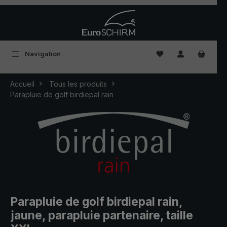
Passer au contenu principal
Vous avez 0 articles
Navigation
Accueil
Tous les produits
Parapluie de golf birdiepal rain
Parapluie de golf birdiepal rain,
jaune, parapluie partenaire, taille