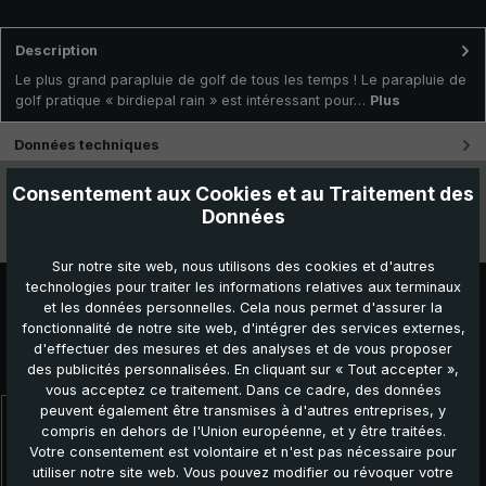
Description
Le plus grand parapluie de golf de tous les temps ! Le parapluie de
golf pratique « birdiepal rain » est intéressant pour…
Plus
Données techniques
Consentement aux Cookies et au Traitement des
Caractéristiques
Données
Vidéos
Sur notre site web, nous utilisons des cookies et d'autres
technologies pour traiter les informations relatives aux terminaux
et les données personnelles. Cela nous permet d'assurer la
fonctionnalité de notre site web, d'intégrer des services externes,
d'effectuer des mesures et des analyses et de vous proposer
Autres produits que vous pourriez aimer :
des publicités personnalisées. En cliquant sur « Tout accepter »,
vous acceptez ce traitement. Dans ce cadre, des données
peuvent également être transmises à d'autres entreprises, y
compris en dehors de l'Union européenne, et y être traitées.
Ignorer la galerie de produits
Topseller
Votre consentement est volontaire et n'est pas nécessaire pour
utiliser notre site web. Vous pouvez modifier ou révoquer votre