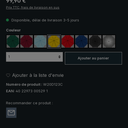
99,90 €
Prix TTC, frais de livraison en sus
Disponible, délai de livraison 3-5 jours
Sélectionnez
Couleur
vert foncé
rouge vin
bleu clair
jaune
rouge
bleu royal
noir
argent, pr
Ajouter au panier
Ajouter à la liste d'envie
Numéro de produit :
W20D123C
EAN:
40 22973 00529 1
Recommander ce produit :