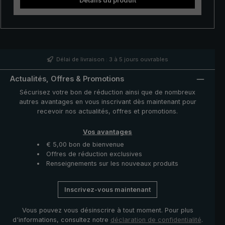
Détails du produit
des rafales de vent peuvent produire de manière
incontrôlée. De plus, les baleines très flexibles et
extrêmement solides en fibre de verre de qualité
supérieure résistent au vent de tempête. Avec son
poussoir extra-large, le parapluie peut être ouvert et
entièrement déployé puis refermé facilement. Une fois
la pluie passée, ce parapluie canne en extra-large se
Délai de livraison : 3 à 5 jours ouvrables
replie tout simplement avec deux bandes de fermeture.
Actualités, Offres & Promotions
Sécurisez votre bon de réduction ainsi que de nombreux
autres avantages en vous inscrivant dès maintenant pour
recevoir nos actualités, offres et promotions.
Vos avantages
€ 5,00 bon de bienvenue
Offres de réduction exclusives
Renseignements sur les nouveaux produits
Inscrivez-vous maintenant
Vous pouvez vous désinscrire à tout moment. Pour plus
d'informations, consultez notre
déclaration de confidentialité
.