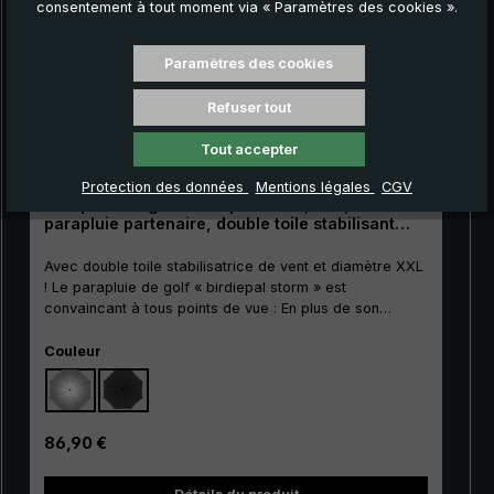
consentement à tout moment via « Paramètres des cookies ».
Paramètres des cookies
Refuser tout
Tout accepter
Protection des données
Mentions légales
CGV
Parapluie de golf birdiepal storm, noir,
parapluie partenaire, double toile stabilisant
contre le vent, taille XXL
Avec double toile stabilisatrice de vent et diamètre XXL
! Le parapluie de golf « birdiepal storm » est
convaincant à tous points de vue : En plus de son
diamètre XXL de 145 cm, ce parapluie long se
Sélectionnez
démarque surtout par sa toile stabilisatrice de vent.
Couleur
L'air traverse la toile grâce à sa construction à double
toile avec fentes pour le vent. Ainsi, la surface
d'attaque du vent diminue considérablement sur la toile.
Il faut beaucoup moins de force pour maintenir le
Prix régulier :
86,90 €
parapluie stable en cas de rafales de vent. Il s'agit d'un
avantage majeur, notamment sur les terrains de golf où