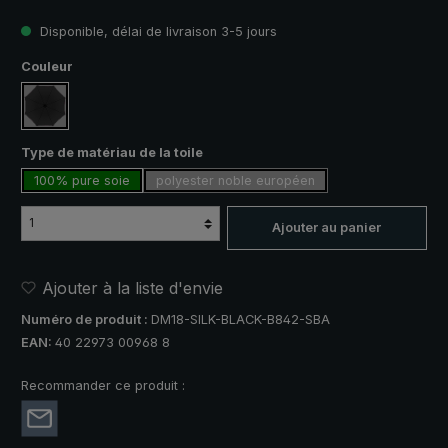
Disponible, délai de livraison 3-5 jours
Sélectionnez
Couleur
noir
Sélectionnez
Type de matériau de la toile
100% pure soie
polyester noble européen
Ajouter au panier
Ajouter à la liste d'envie
Numéro de produit :
DM18-SILK-BLACK-B842-SBA
EAN:
40 22973 00968 8
Recommander ce produit :