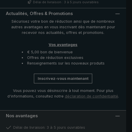
d’autruche. Le cuir d’autruche doux se caractérise par
Délai de livraison : 3 à 5 jours ouvrables
son motif caractéristique à picots qui confère à la toile
son aspect distinctif. La housse avec fermeture à
Actualités, Offres & Promotions
glissière fournie protège la toile après séchage et
Sécurisez votre bon de réduction ainsi que de nombreux
complète ce modèle exclusif.
autres avantages en vous inscrivant dès maintenant pour
recevoir nos actualités, offres et promotions.
Vos avantages
€ 5,00 bon de bienvenue
Offres de réduction exclusives
Renseignements sur les nouveaux produits
Inscrivez-vous maintenant
Vous pouvez vous désinscrire à tout moment. Pour plus
d'informations, consultez notre
déclaration de confidentialité
.
Nos avantages
Délai de livraison: 3 à 5 jours ouvrables