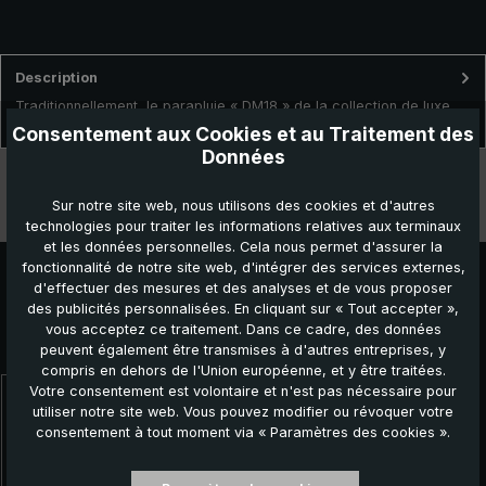
Description
Traditionnellement, le parapluie « DM18 » de la collection de luxe
brillant® est fabriqué délicatement à la main en Allemagn…
Plus
Consentement aux Cookies et au Traitement des
Données
Données techniques
Sur notre site web, nous utilisons des cookies et d'autres
Caractéristiques
technologies pour traiter les informations relatives aux terminaux
et les données personnelles. Cela nous permet d'assurer la
fonctionnalité de notre site web, d'intégrer des services externes,
d'effectuer des mesures et des analyses et de vous proposer
des publicités personnalisées. En cliquant sur « Tout accepter »,
vous acceptez ce traitement. Dans ce cadre, des données
Autres produits que vous pourriez aimer :
peuvent également être transmises à d'autres entreprises, y
compris en dehors de l'Union européenne, et y être traitées.
Votre consentement est volontaire et n'est pas nécessaire pour
Ignorer la galerie de produits
utiliser notre site web. Vous pouvez modifier ou révoquer votre
consentement à tout moment via « Paramètres des cookies ».