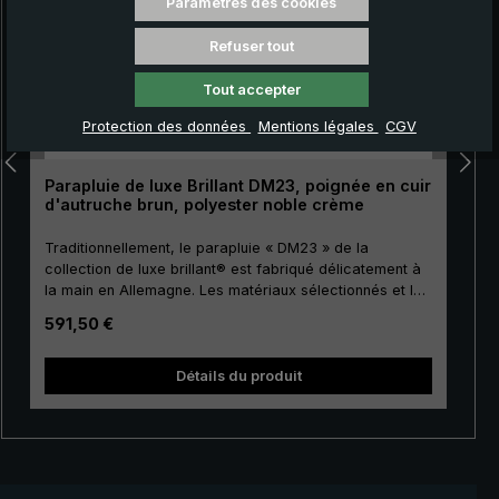
Paramètres des cookies
Refuser tout
Tout accepter
Protection des données
Mentions légales
CGV
Parapluie de luxe Brillant DM23, poignée en cuir
d'autruche brun, polyester noble crème
Traditionnellement, le parapluie « DM23 » de la
collection de luxe brillant® est fabriqué délicatement à
la main en Allemagne. Les matériaux sélectionnés et la
finition de première classe font de ce parapluie de luxe
Prix régulier :
591,50 €
pour femmes un investissement pour la vie. Dorure
réelle des baleines, de la canne, du tape terre, de la
noix et du coulant. La toile de couverture est fabriquée
no
Détails du produit
en polyester précieux européen de haute qualité et a
une taille agréable. Les griffes en métal de haute
qualité confèrent à la toile de luxe sa stabilité
particulière. La poignée courbée ronde est
agréablement enveloppée avec le précieux cuir