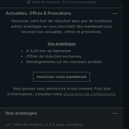
une finition satinée qui donne au parapluie un aspect
Délai de livraison : 3 à 5 jours ouvrables
unique et élégant. La housse avec fermeture à glissière
fournie protège la toile après séchage et complète ce
Actualités, Offres & Promotions
modèle exclusif.
Sécurisez votre bon de réduction ainsi que de nombreux
autres avantages en vous inscrivant dès maintenant pour
recevoir nos actualités, offres et promotions.
Vos avantages
€ 5,00 bon de bienvenue
Offres de réduction exclusives
Renseignements sur les nouveaux produits
Inscrivez-vous maintenant
Vous pouvez vous désinscrire à tout moment. Pour plus
d'informations, consultez notre
déclaration de confidentialité
.
Nos avantages
Délai de livraison: 3 à 5 jours ouvrables