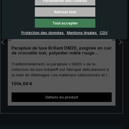
Paramètres des cookies
Refuser tout
Tout accepter
Protection des données
Mentions légales
CGV
Parapluie de luxe Brillant DM20, poignée en cuir
de crocodile noir, polyester noble rouge
bordeaux, avec bordure décorative
Traditionnellement, le parapluie « DM20 » de la
collection de luxe brillant® est fabriqué délicatement à
la main en Allemagne. Les matériaux sélectionnés et la
finition de première classe font de ce parapluie de luxe
Prix régulier :
1 014,00 €
pour femmes un investissement pour la vie. Dorure
réelle des baleines, de la canne, du tape terre, de la
noix et du coulant. La toile du parapluie est faite de
n
Détails du produit
polyester noble européen avec une bande décorative.
De plus, elle possède une taille agréable. Les griffes en
métal de haute qualité confèrent à la toile de luxe sa
stabilité particulière. Le précieux cuir de crocodile, qui
enveloppe délicatement la poignée courbée ronde, a