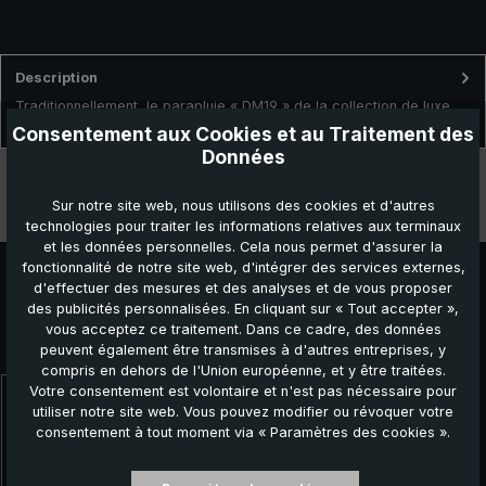
Description
Traditionnellement, le parapluie « DM19 » de la collection de luxe
brillant® est fabriqué délicatement à la main en Allemagn…
Plus
Consentement aux Cookies et au Traitement des
Données
Données techniques
Sur notre site web, nous utilisons des cookies et d'autres
Caractéristiques
technologies pour traiter les informations relatives aux terminaux
et les données personnelles. Cela nous permet d'assurer la
fonctionnalité de notre site web, d'intégrer des services externes,
d'effectuer des mesures et des analyses et de vous proposer
des publicités personnalisées. En cliquant sur « Tout accepter »,
vous acceptez ce traitement. Dans ce cadre, des données
Autres produits que vous pourriez aimer :
peuvent également être transmises à d'autres entreprises, y
compris en dehors de l'Union européenne, et y être traitées.
Votre consentement est volontaire et n'est pas nécessaire pour
Ignorer la galerie de produits
utiliser notre site web. Vous pouvez modifier ou révoquer votre
consentement à tout moment via « Paramètres des cookies ».