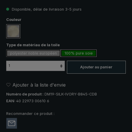
Disponible, délai de livraison 3-5 jours
Sélectionnez
Couleur
crème
Sélectionnez
Type de matériau de la toile
polyester noble européen
100% pure soie
Ajouter au panier
Ajouter à la liste d'envie
Numéro de produit :
DM19-SILK-IVORY-B845-CDB
EAN:
40 22973 00610 6
Recommander ce produit :