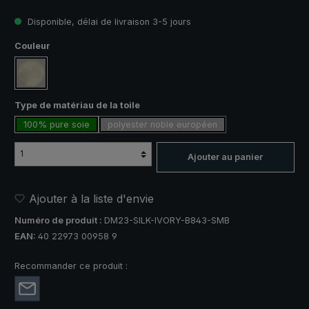
Disponible, délai de livraison 3-5 jours
Sélectionnez
Couleur
crème
Sélectionnez
Type de matériau de la toile
100% pure soie
polyester noble européen
Ajouter au panier
Ajouter à la liste d'envie
Numéro de produit :
DM23-SILK-IVORY-B843-SMB
EAN:
40 22973 00958 9
Recommander ce produit :