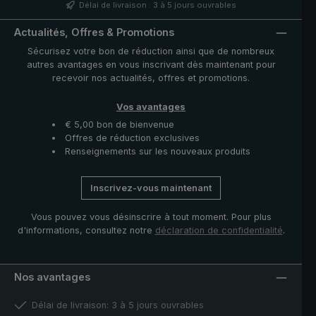
son aspect distinctif. La housse avec fermeture à
Délai de livraison : 3 à 5 jours ouvrables
glissière fournie protège la toile après séchage et
complète ce modèle exclusif."
Actualités, Offres & Promotions
Sécurisez votre bon de réduction ainsi que de nombreux
autres avantages en vous inscrivant dès maintenant pour
recevoir nos actualités, offres et promotions.
Vos avantages
€ 5,00 bon de bienvenue
Offres de réduction exclusives
Renseignements sur les nouveaux produits
Inscrivez-vous maintenant
Vous pouvez vous désinscrire à tout moment. Pour plus
d'informations, consultez notre
déclaration de confidentialité
.
Nos avantages
Délai de livraison: 3 à 5 jours ouvrables