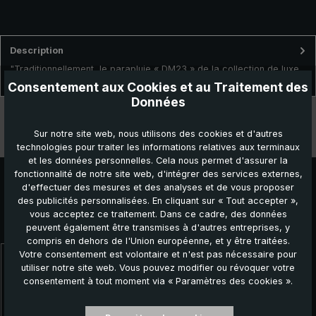
Description
"Traditionnellement, le parapluie « DM23 » de la collection de luxe
brillant® est fabriqué délicatement à la main en Allemag…
Plus
Consentement aux Cookies et au Traitement des
Données
Données techniques
Sur notre site web, nous utilisons des cookies et d'autres
Caractéristiques
technologies pour traiter les informations relatives aux terminaux
et les données personnelles. Cela nous permet d'assurer la
fonctionnalité de notre site web, d'intégrer des services externes,
d'effectuer des mesures et des analyses et de vous proposer
des publicités personnalisées. En cliquant sur « Tout accepter »,
vous acceptez ce traitement. Dans ce cadre, des données
Autres produits que vous pourriez aimer :
peuvent également être transmises à d'autres entreprises, y
compris en dehors de l'Union européenne, et y être traitées.
Votre consentement est volontaire et n'est pas nécessaire pour
Ignorer la galerie de produits
utiliser notre site web. Vous pouvez modifier ou révoquer votre
consentement à tout moment via « Paramètres des cookies ».