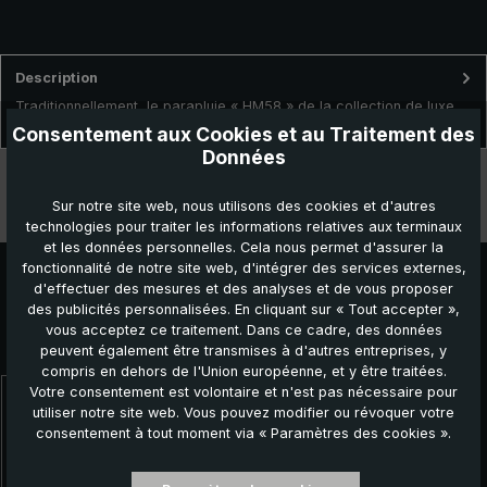
Description
Traditionnellement, le parapluie « HM58 » de la collection de luxe
brillant® est fabriqué délicatement à la main en Allemagn…
Plus
Consentement aux Cookies et au Traitement des
Données
Données techniques
Sur notre site web, nous utilisons des cookies et d'autres
Caractéristiques
technologies pour traiter les informations relatives aux terminaux
et les données personnelles. Cela nous permet d'assurer la
fonctionnalité de notre site web, d'intégrer des services externes,
d'effectuer des mesures et des analyses et de vous proposer
des publicités personnalisées. En cliquant sur « Tout accepter »,
vous acceptez ce traitement. Dans ce cadre, des données
Autres produits que vous pourriez aimer :
peuvent également être transmises à d'autres entreprises, y
compris en dehors de l'Union européenne, et y être traitées.
Votre consentement est volontaire et n'est pas nécessaire pour
Ignorer la galerie de produits
utiliser notre site web. Vous pouvez modifier ou révoquer votre
consentement à tout moment via « Paramètres des cookies ».