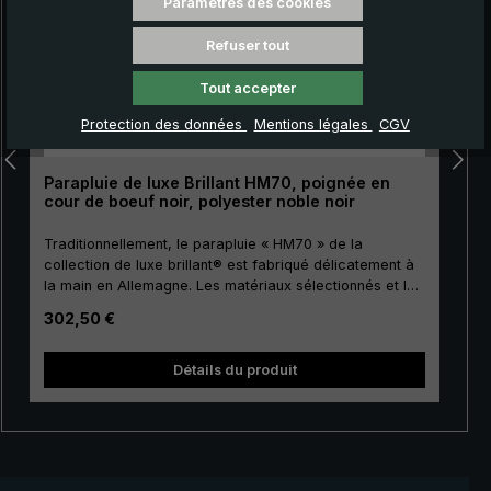
Paramètres des cookies
Refuser tout
Tout accepter
Protection des données
Mentions légales
CGV
Parapluie de luxe Brillant HM70, poignée en
cour de boeuf noir, polyester noble noir
Traditionnellement, le parapluie « HM70 » de la
collection de luxe brillant® est fabriqué délicatement à
la main en Allemagne. Les matériaux sélectionnés et la
finition de première classe font de ce parapluie de luxe
Prix régulier :
302,50 €
pour hommes un investissement pour la vie. La toile de
couverture est fabriquée en polyester précieux
européen de haute qualité et a une taille agréable. Pour
Détails du produit
la canne, les baleines et le tape terre, on utilise un
métal de haute qualité, ce qui donne à la toile de luxe
une stabilité particulière. Le précieux cuir de bœuf teint
qui enveloppe délicatement la poignée crochée ronde
exprime parfaitement ce style élégant. Bande de