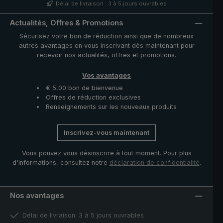
fermeture avec bouton en nacre et pièces
Délai de livraison : 3 à 5 jours ouvrables
fonctionnelles telles que le coulant et la noix en acier
inoxydable de haute qualité. La housse avec fermeture
Actualités, Offres & Promotions
à glissière fournie protège la toile après séchage et
Sécurisez votre bon de réduction ainsi que de nombreux
complète ce modèle exclusif.
autres avantages en vous inscrivant dès maintenant pour
recevoir nos actualités, offres et promotions.
Vos avantages
€ 5,00 bon de bienvenue
Offres de réduction exclusives
Renseignements sur les nouveaux produits
Inscrivez-vous maintenant
Vous pouvez vous désinscrire à tout moment. Pour plus
d'informations, consultez notre
déclaration de confidentialité
.
Nos avantages
Délai de livraison: 3 à 5 jours ouvrables