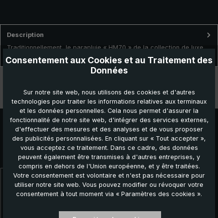
Description
Traditionnellement, le parapluie « HM70 » de la collection de luxe
brillant® est fabriqué délicatement à la main en Allemagn…
Plus
Consentement aux Cookies et au Traitement des
Données
Données techniques
Sur notre site web, nous utilisons des cookies et d'autres
Caractéristiques
technologies pour traiter les informations relatives aux terminaux
et les données personnelles. Cela nous permet d'assurer la
fonctionnalité de notre site web, d'intégrer des services externes,
d'effectuer des mesures et des analyses et de vous proposer
des publicités personnalisées. En cliquant sur « Tout accepter »,
vous acceptez ce traitement. Dans ce cadre, des données
Autres produits que vous pourriez aimer :
peuvent également être transmises à d'autres entreprises, y
compris en dehors de l'Union européenne, et y être traitées.
Votre consentement est volontaire et n'est pas nécessaire pour
Ignorer la galerie de produits
utiliser notre site web. Vous pouvez modifier ou révoquer votre
consentement à tout moment via « Paramètres des cookies ».