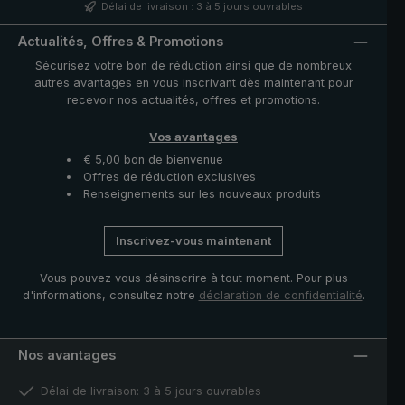
particulièrement agréable et velouté. Bande de
Délai de livraison : 3 à 5 jours ouvrables
fermeture avec bouton en nacre et pièces
fonctionnelles telles que le coulant et la noix en acier
Actualités, Offres & Promotions
inoxydable de haute qualité. La housse avec fermeture
Sécurisez votre bon de réduction ainsi que de nombreux
à glissière fournie protège la toile après séchage et
autres avantages en vous inscrivant dès maintenant pour
complète ce modèle exclusif.
recevoir nos actualités, offres et promotions.
Vos avantages
€ 5,00 bon de bienvenue
Offres de réduction exclusives
Renseignements sur les nouveaux produits
Inscrivez-vous maintenant
Vous pouvez vous désinscrire à tout moment. Pour plus
d'informations, consultez notre
déclaration de confidentialité
.
Nos avantages
Délai de livraison: 3 à 5 jours ouvrables