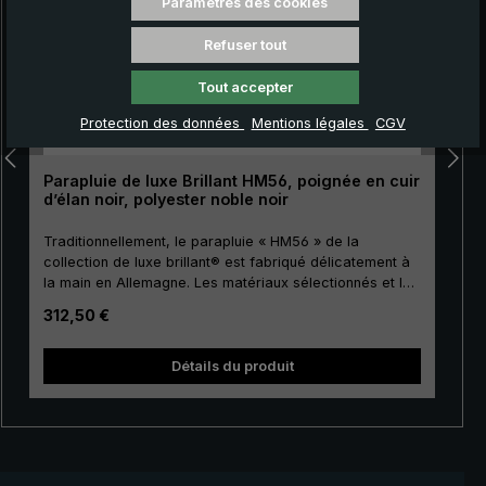
Paramètres des cookies
Refuser tout
Tout accepter
Protection des données
Mentions légales
CGV
Parapluie de luxe Brillant HM56, poignée en cuir
d’élan noir, polyester noble noir
Traditionnellement, le parapluie « HM56 » de la
collection de luxe brillant® est fabriqué délicatement à
la main en Allemagne. Les matériaux sélectionnés et la
finition de première classe font de ce parapluie de luxe
Prix régulier :
312,50 €
pour hommes un investissement pour la vie. La toile de
couverture est fabriquée en polyester précieux
européen de haute qualité et a une taille agréable. Pour
Détails du produit
la canne, les baleines et le tape terre, on utilise un
métal de haute qualité, ce qui donne à la toile de luxe
une stabilité particulière. Classiquement, la poignée
courbée ronde est recouverte de précieux cuir d’élan.
Le cuir d’élan est très doux et apporte un toucher